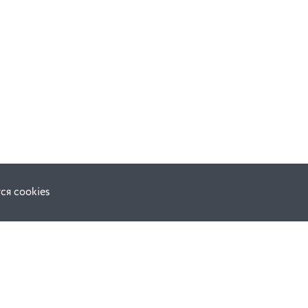
ся cookies
Наши соц. сети:
ной оферты
Facebook