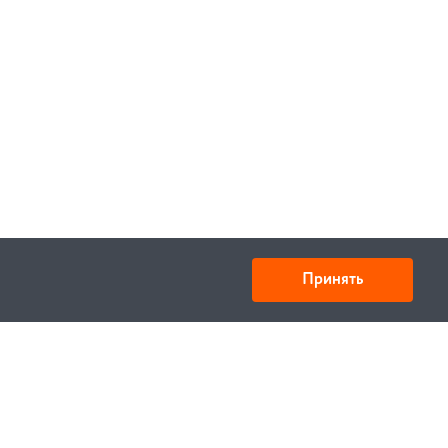
Принять
ООО «Спецтехника» ИНН 6730028909 КПП
673001001