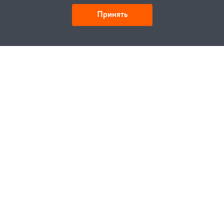
Принять
Детали и действия
Как купить
Заказ
Оплата
Доставка
Гарантия
Замена и возврат
Услуги
Договор публичной оферты
Проектирование
Монтаж