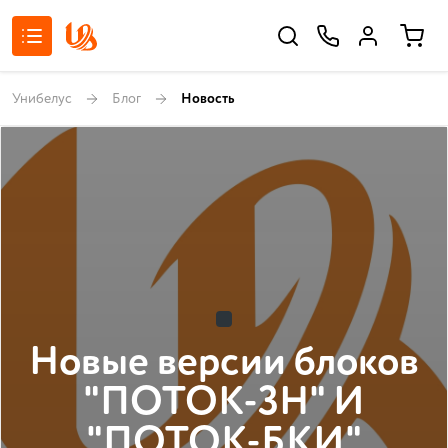
Унибелус
Блог
Новость
Новые версии блоков
"ПОТОК-3Н" И
"ПОТОК-БКИ"