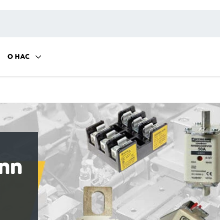
О НАС
nn