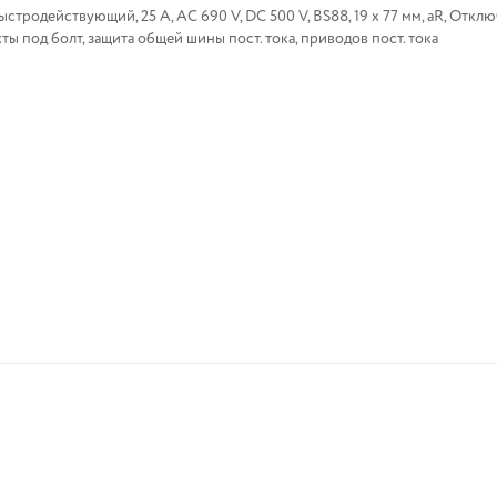
стродействующий, 25 A, AC 690 V, DC 500 V, BS88, 19 x 77 мм, aR, Откл
ы под болт, защита общей шины пост. тока, приводов пост. тока