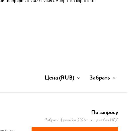
й генерировать 300 тысяч ампер тока короткого
Цена
(RUB)
Забрать
По запросу
Забрать 11 декабря 2026 г.
•
цена без НДС