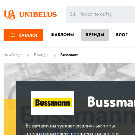
ШАБЛОНЫ
БРЕНДЫ
БЛОГ
КАТАЛОГ
Унибелус
Бренды
Bussmann
Bussma
Bussmann выпускает различные типы
предохранителей: среднего, низкого и