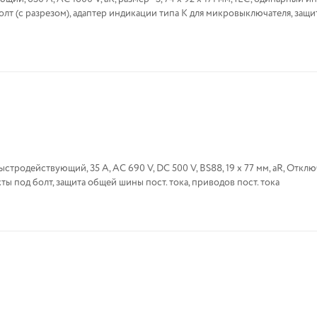
лт (с разрезом), адаптер индикации типа К для микровыключателя, защи
0 V, BS88, 19 x 77 мм, aR, Отключающая
ы под болт, защита общей шины пост. тока, приводов пост. тока