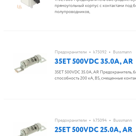
прямоугольный корпус с контактами под бо
полупроводников,
•
•
Предохранители
k75092
Bussmann
35ET 500VDC 35.0A, AR
35ET 500VDC 35.0A, AR Предохранитель, быстродействующий, 35 A, AC 690 V, DC 50
способность 200 кА, BS, смещенные контакт
•
•
Предохранители
k75094
Bussmann
25ET 500VDC 25.0A, AR