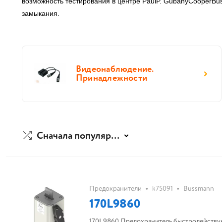
возможность тестирования в центре PaulP. GubanyCooperBu
замыкания.
Видеонаблюдение.
Принадлежности
Сначала популярные
•
•
Предохранители
k75091
Bussmann
170L9860
170L9860 Предохранитель быстродействующий, 630 A, AC 1600 V, aR, размер - 3, 74 x 92 x 171 мм, IEC, одинарный индикатор,