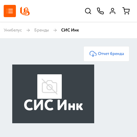
Унибелус
Бренды
СИС Инк
Отчет бренда
СИС Инк