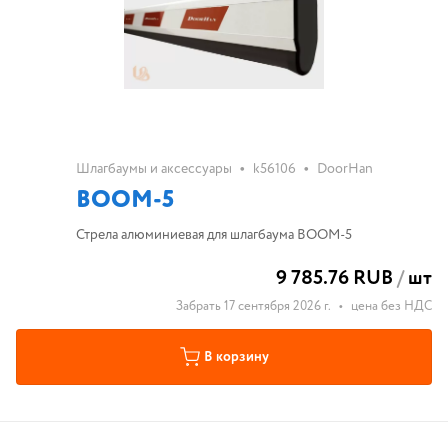
•
•
Шлагбаумы и аксессуары
k56106
DoorHan
BOOM-5
Стрела алюминиевая для шлагбаума BOOM-5
9 785.76 RUB
/
шт
Забрать 17 сентября 2026 г.
•
цена без НДС
В корзину