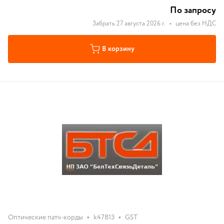
По запросу
Забрать 27 августа 2026 г.
•
цена без НДС
В корзину
•
•
Оптические патч-корды
k47813
GST