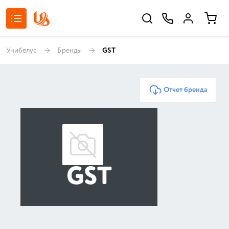
Унибелус
Бренды
GST
Отчет бренда
GST