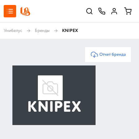
Унибелус
Бренды
KNIPEX
Отчет бренда
KNIPEX