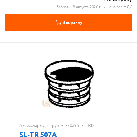
Забрать 18 августа 2026 г.
•
цена без НДС
В корзину
•
•
Аксессуары для труб
k70394
TRIS
SL-TR 507A