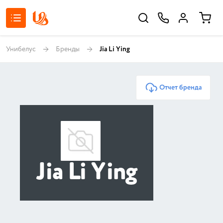
Унибелус
Бренды
Jia Li Ying
Отчет бренда
Jia Li Ying