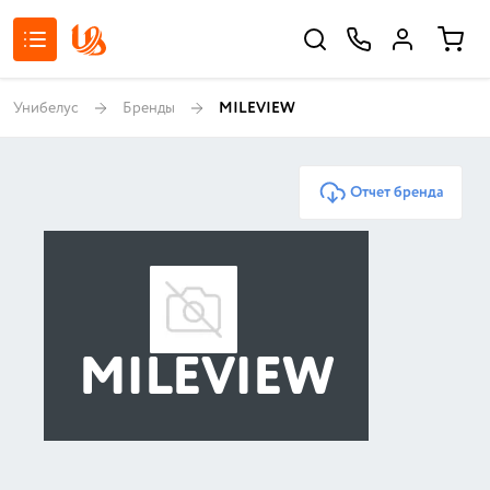
Унибелус
Бренды
MILEVIEW
Отчет бренда
MILEVIEW