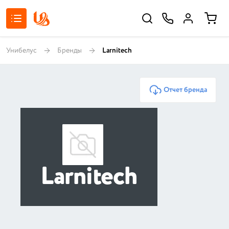
Унибелус
Бренды
Larnitech
Отчет бренда
Larnitech