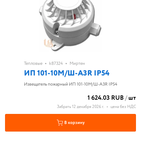
•
•
Тепловые
k87324
Миртен
ИП 101-10М/Ш-A3R IP54
Извещатель пожарный ИП 101-10М/Ш-A3R IP54
1 624.03 RUB
/
шт
Забрать 12 декабря 2026 г.
•
цена без НДС
В корзину