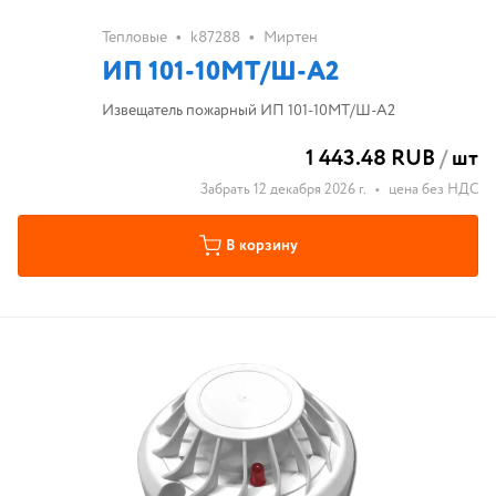
•
•
Тепловые
k87288
Миртен
ИП 101-10МТ/Ш-A2
Извещатель пожарный ИП 101-10МТ/Ш-A2
1 443.48 RUB
/
шт
Забрать 12 декабря 2026 г.
•
цена без НДС
В корзину