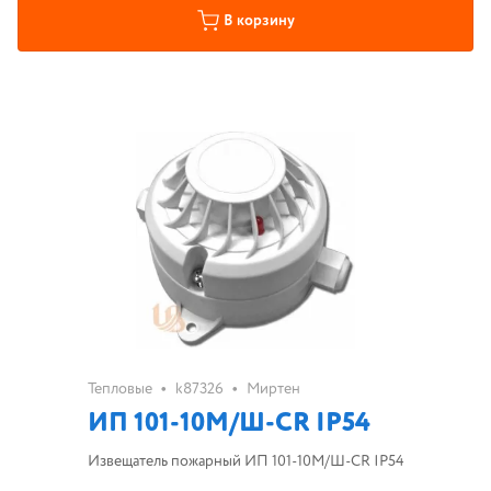
В корзину
•
•
Тепловые
k87326
Миртен
ИП 101-10М/Ш-CR IP54
Извещатель пожарный ИП 101-10М/Ш-CR IP54