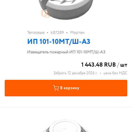
•
•
Тепловые
k87289
Миртен
ИП 101-10МТ/Ш-A3
Извещатель пожарный ИП 101-10МТ/Ш-A3
1 443.48 RUB
/
шт
Забрать 12 декабря 2026 г.
•
цена без НДС
В корзину