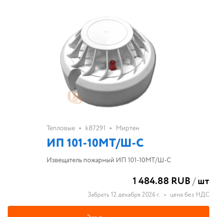
•
•
Тепловые
k87291
Миртен
ИП 101-10МТ/Ш-C
Извещатель пожарный ИП 101-10МТ/Ш-C
1 484.88 RUB
/
шт
Забрать 12 декабря 2026 г.
•
цена без НДС