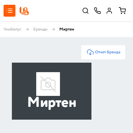
Унибелус
Бренды
Миртен
Отчет бренда
Миртен