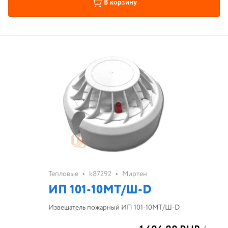
В корзину
•
•
Тепловые
k87292
Миртен
ИП 101-10МТ/Ш-D
Извещатель пожарный ИП 101-10МТ/Ш-D