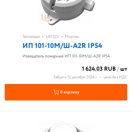
•
•
Тепловые
k87323
Миртен
ИП 101-10М/Ш-A2R IP54
Извещатель пожарный ИП 101-10М/Ш-A2R IP54
1 624.03 RUB
/
шт
Забрать 12 декабря 2026 г.
•
цена без НДС
В корзину