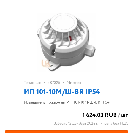
•
•
Тепловые
k87325
Миртен
ИП 101-10М/Ш-BR IP54
Извещатель пожарный ИП 101-10М/Ш-BR IP54
1 624.03 RUB
/
шт
Забрать 12 декабря 2026 г.
•
цена без НДС