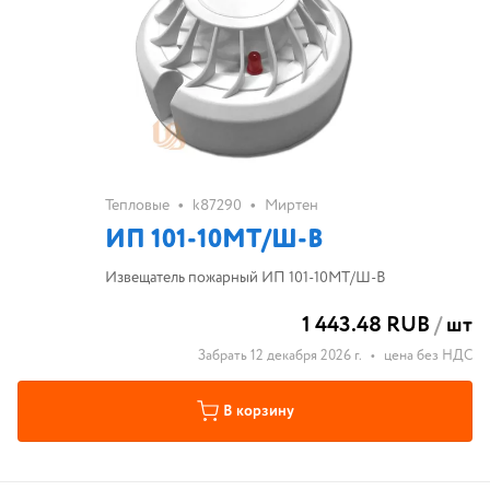
•
•
Тепловые
k87290
Миртен
ИП 101-10МТ/Ш-B
Извещатель пожарный ИП 101-10МТ/Ш-B
1 443.48 RUB
/
шт
Забрать 12 декабря 2026 г.
•
цена без НДС
В корзину