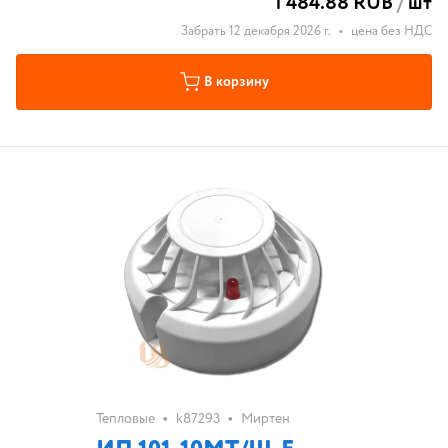
1 484.88 RUB
/
шт
Забрать 12 декабря 2026 г.
•
цена без НДС
В корзину
•
•
Тепловые
k87293
Миртен