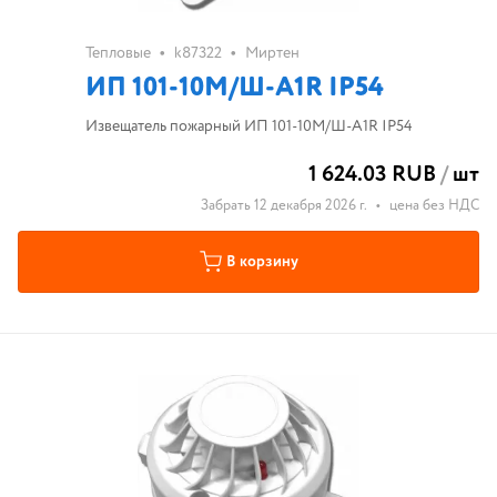
•
•
Тепловые
k87322
Миртен
ИП 101-10М/Ш-A1R IP54
Извещатель пожарный ИП 101-10М/Ш-A1R IP54
1 624.03 RUB
/
шт
Забрать 12 декабря 2026 г.
•
цена без НДС
В корзину