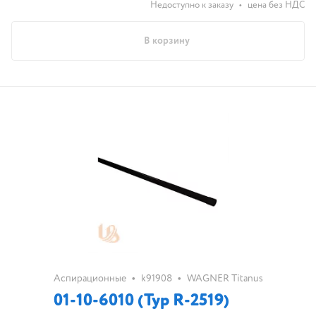
Недоступно к заказу
•
цена без НДС
В корзину
•
•
Аспирационные
k91908
WAGNER Titanus
01-10-6010 (Typ R-2519)