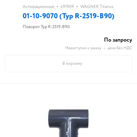
•
•
Аспирационные
k91909
WAGNER Titanus
01-10-9070 (Typ R-2519-B90)
Поворот Typ R-2519-B90
По запросу
Недоступно к заказу
•
цена без НДС
В корзину