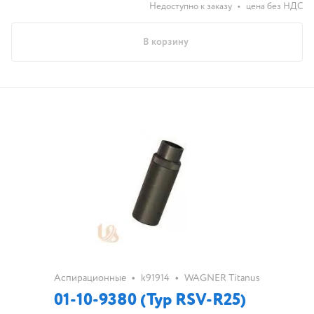
Недоступно к заказу
•
цена без НДС
В корзину
•
•
Аспирационные
k91914
WAGNER Titanus
01-10-9380 (Typ RSV-R25)