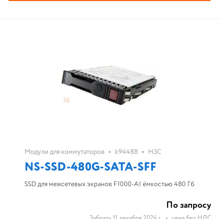
•
•
Модули для коммутаторов
k94488
H3C
NS-SSD-480G-SATA-SFF
SSD для межсетевых экранов F1000-AI ёмкостью 480 Гб
По запросу
Забрать 11 декабря 2026 г.
•
цена без НДС