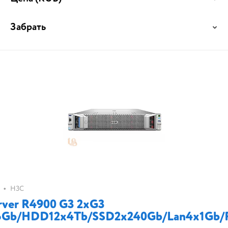
Забрать
•
H3C
rver R4900 G3 2xG3
6Gb/HDD12x4Tb/SSD2x240Gb/Lan4x1Gb