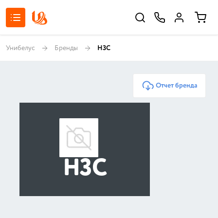
Унибелус
Бренды
H3C
Отчет бренда
H3C