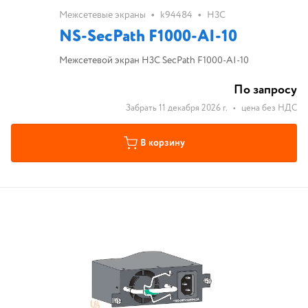
•
•
Межсетевые экраны
k94484
H3C
NS-SecPath F1000-AI-10
Межсетевой экран H3C SecPath F1000-AI-10
По запросу
Забрать 11 декабря 2026 г.
•
цена без НДС
В корзину