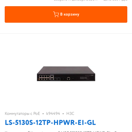
В корзину
•
•
Коммутаторы с PoE
k94494
H3C
LS-5130S-12TP-HPWR-EI-GL