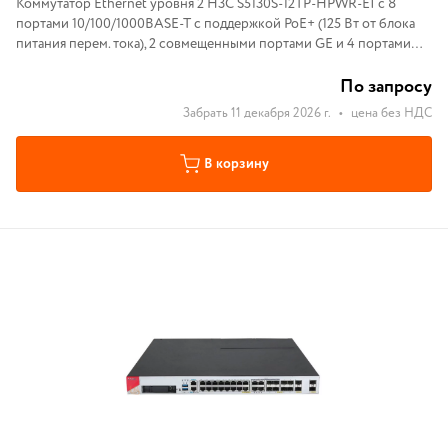
Коммутатор Ethernet уровня 2 H3C S5130S-12TP-HPWR-EI с 8
портами 10/100/1000BASE-T с поддержкой PoE+ (125 Вт от блока
питания перем. тока), 2 совмещенными портами GE и 4 портами
SFP 1000BASE-X, (блок питания перем. тока)
По запросу
Забрать 11 декабря 2026 г.
•
цена без НДС
В корзину