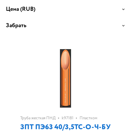
Цена
(RUB)
Забрать
•
•
Труба жесткая ПНД
k97181
Пластком
ЗПТ ПЭ63 40/3,5ТС-О-Ч-БУ