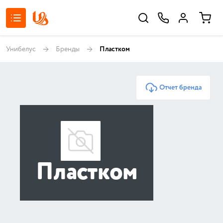
Унибелус
Бренды
Пластком
Отчет бренда
Пластком