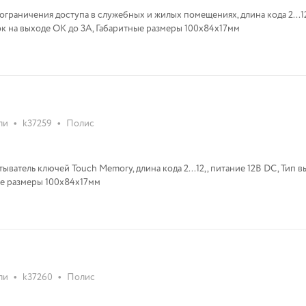
 ограничения доступа в служебных и жилых помещениях, длина кода 2...1
Ток на выходе ОК до 3А, Габаритные размеры 100х84х17мм
•
•
ли
k37259
Полис
ыватель ключей Touch Memory, длина кода 2...12, , питание 12В DC, Тип в
ные размеры 100х84х17мм
•
•
ли
k37260
Полис