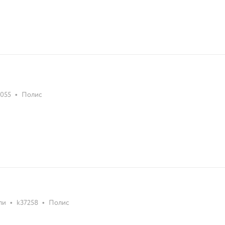
•
2055
Полис
•
•
ли
k37258
Полис