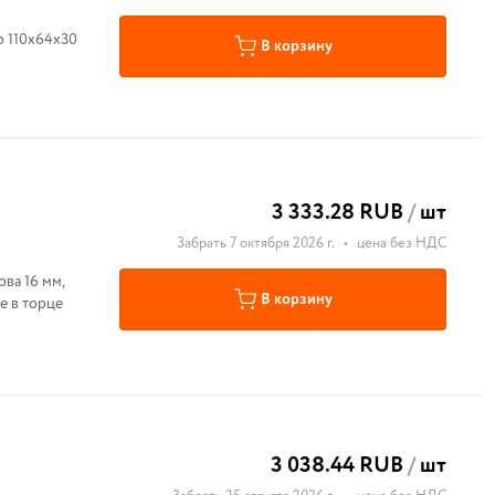
р 110х64х30
В корзину
3 333.28 RUB
/
шт
Забрать 7 октября 2026 г.
•
цена без НДС
ова 16 мм,
В корзину
е в торце
3 038.44 RUB
/
шт