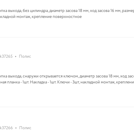
пка выхода, без цилиндра, диаметр засова 18 мм, ход засова 16 мм, разме
 накладной монтаж, крепление поверхностное
•
k37265
Полис
пка выхода, снаружи открывается ключом, диаметр засова 18 мм, ход зас
я планка - 1шт. Накладка - 1шт. Ключи - 3шт, накладной монтаж, креплени
•
k37266
Полис