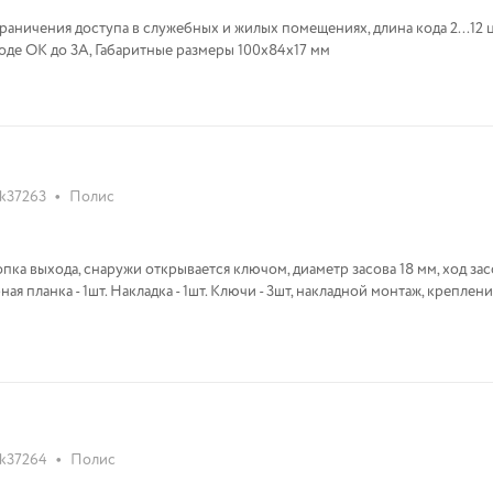
граничения доступа в служебных и жилых помещениях, длина кода 2...12 
ходе ОК до 3А, Габаритные размеры 100х84х17 мм
•
k37263
Полис
пка выхода, снаружи открывается ключом, диаметр засова 18 мм, ход зас
я планка - 1шт. Накладка - 1шт. Ключи - 3шт, накладной монтаж, креплен
•
k37264
Полис