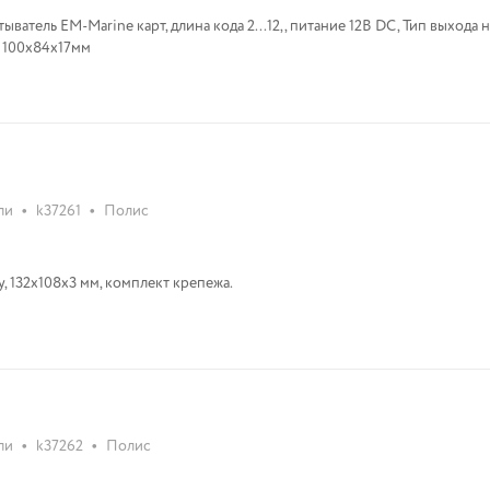
ыватель EM-Marine карт, длина кода 2...12, , питание 12В DC, Тип выхода 
ы 100х84х17мм
•
•
ли
k37261
Полис
, 132х108х3 мм, комплект крепежа.
•
•
ли
k37262
Полис