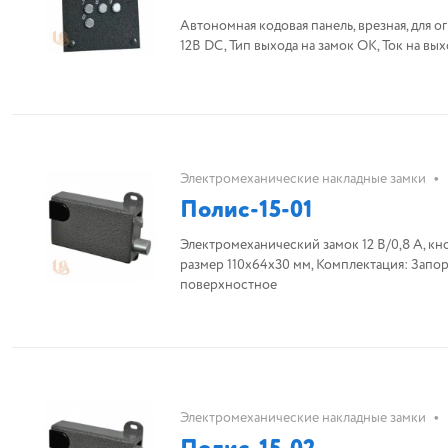
Автономная кодовая панель, врезная, для о
12В DC, Тип выхода на замок ОК, Ток на вы
•
Электромеханические накладные замки
Полис-15-01
Электромеханический замок 12 В/0,8 А, кно
размер 110х64х30 мм, Комплектация: Запорна
поверхностное
•
Электромеханические накладные замки