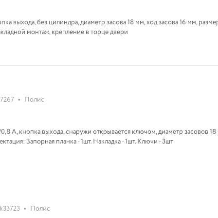
пка выхода, без цилиндра, диаметр засова 18 мм, ход засова 16 мм, разме
накладной монтаж, крепление в торце двери
•
37267
Полис
0,8 А, кнопка выхода, снаружи открывается ключом, диаметр засовов 18 
ктация: Запорная планка - 1шт. Накладка - 1шт. Ключи - 3шт
•
k33723
Полис