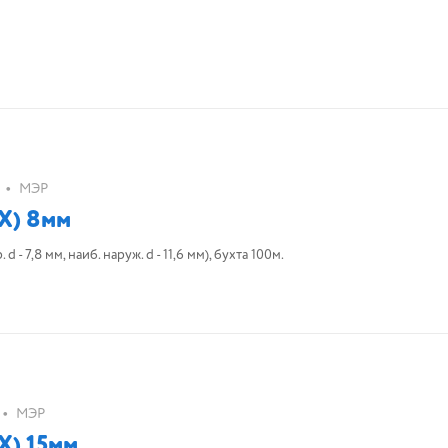
•
МЭР
Х) 8мм
- 7,8 мм, наиб. наруж. d - 11,6 мм), бухта 100м.
•
МЭР
Х) 15мм