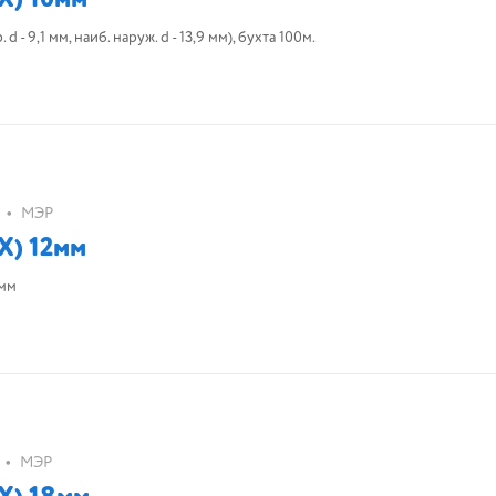
- 9,1 мм, наиб. наруж. d - 13,9 мм), бухта 100м.
•
МЭР
Х) 12мм
 мм
•
МЭР