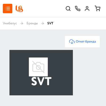
Унибелус
Бренды
SVT
Отчет бренда
SVT