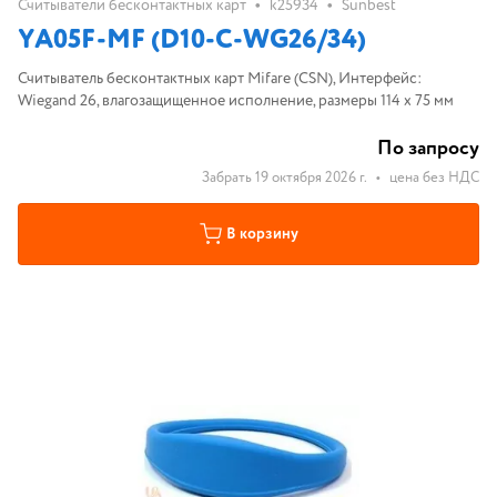
•
•
Считыватели бесконтактных карт
k25934
Sunbest
YA05F-MF (D10-C-WG26/34)
Считыватель бесконтактных карт Mifare (CSN), Интерфейс:
Wiegand 26, влагозащищенное исполнение, размеры 114 х 75 мм
По запросу
Забрать 19 октября 2026 г.
•
цена без НДС
В корзину