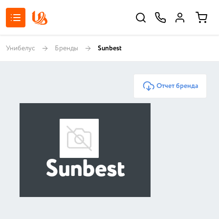
Унибелус
Бренды
Sunbest
Отчет бренда
Sunbest