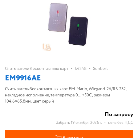
•
•
Считыватели бесконтактных карт
k4248
Sunbest
EM9916AE
Считыватель бесконтактных карт EM-Marin, Wiegand-26/RS-232,
накладное исполнение, температура 0... +50С, размеры
104.6×65.8мм, цвет серый
По запросу
Забрать 19 октября 2026 г.
•
цена без НДС