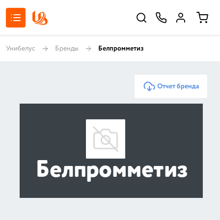
Унибелус
Бренды
Белпромметиз
Отчет бренда
Белпромметиз