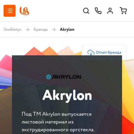
Унибелус
Бренды
Akrylon
Отчет бренда
Akrylon
Под ТМ Akrylon выпускается
листовой материал из
экструдированного оргстекла.