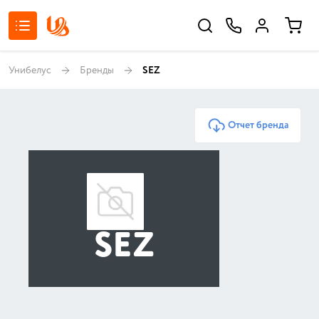
Унибелус
Бренды
SEZ
Отчет бренда
SEZ