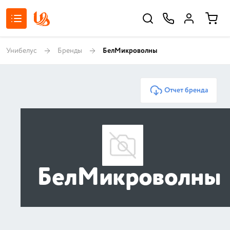
Унибелус
Бренды
БелМикроволны
Отчет бренда
БелМикроволны