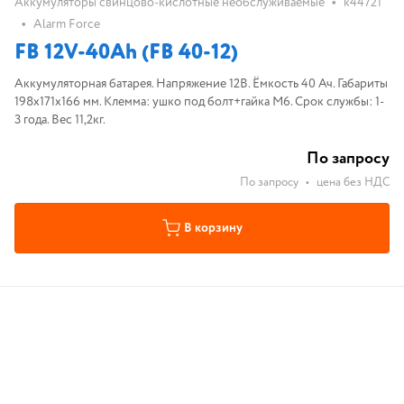
•
Аккумуляторы свинцово-кислотные необслуживаемые
k44721
•
Alarm Force
FB 12V-40Ah (FB 40-12)
Аккумуляторная батарея. Напряжение 12В. Ёмкость 40 Ач. Габариты
198х171х166 мм. Клемма: ушко под болт+гайка M6. Срок службы: 1-
3 года. Вес 11,2кг.
По запросу
По запросу
•
цена без НДС
В корзину