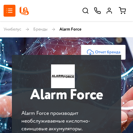
Унибелус
Бренды
Alarm Force
Отчет бренда
Alarm Force
Alarm Force производит
необслуживаемые кислотно-
свинцовые аккумуляторы.