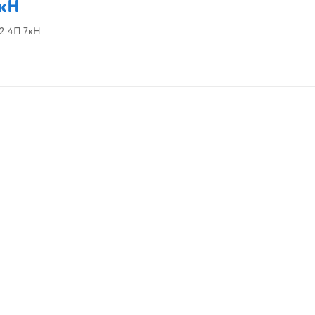
8кН
22-4П 7кН