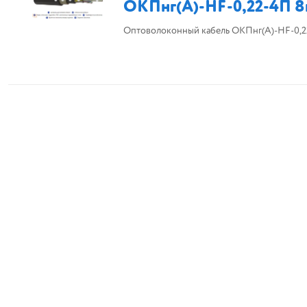
ОКПнг(A)-HF-0,22-4П 
Оптоволоконный кабель ОКПнг(A)-HF-0,