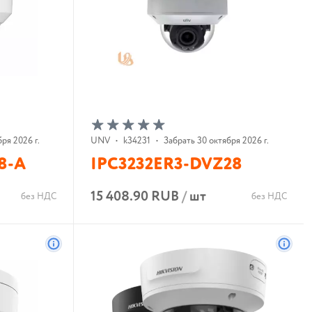
ря 2026 г.
UNV
•
k34231
•
Забрать 30 октября 2026 г.
8-A
IPC3232ER3-DVZ28
15 408.90 RUB
/
шт
без НДС
без НДС
В корзину