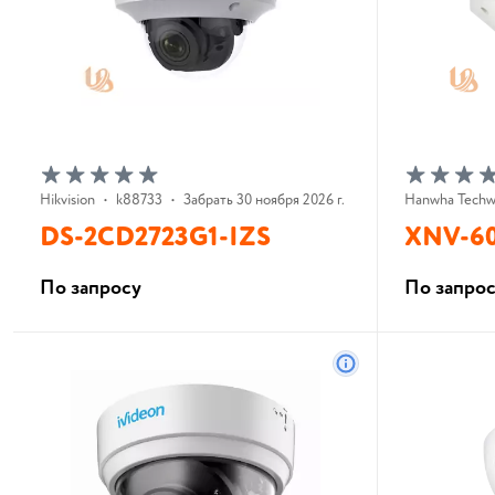
Hikvision
•
k88733
•
Забрать 30 ноября 2026 г.
Hanwha Techw
DS-2CD2723G1-IZS
XNV-6
По запросу
По запро
В корзину