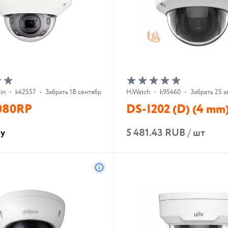
in
•
k42557
•
Забрать 18 сентября 2026 г.
HiWatch
•
k95460
•
Забрать 25 ав
080RP
DS-I202 (D) (4 mm
5 481.43 RUB
/
шт
су
В корзину
В корзину