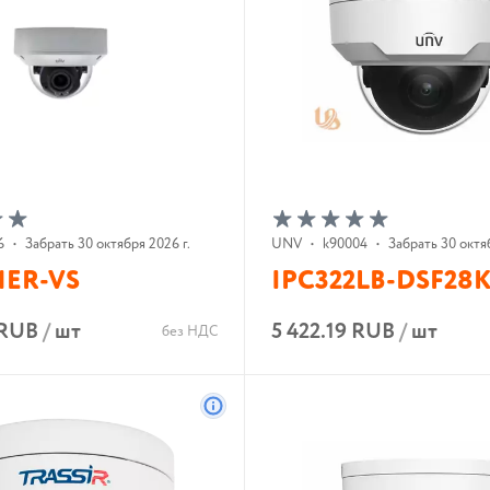
6
•
Забрать 30 октября 2026 г.
UNV
•
k90004
•
Забрать 30 октяб
1ER-VS
IPC322LB-DSF28
 RUB
/
шт
5 422.19 RUB
/
шт
без НДС
В корзину
В корзину