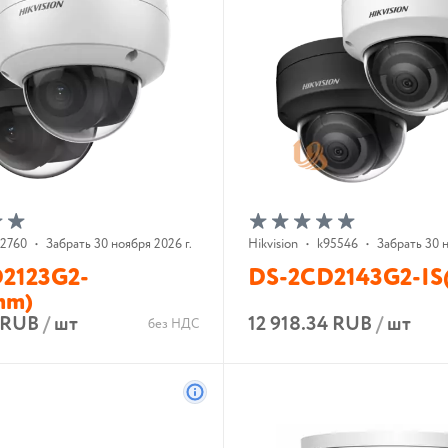
92760
•
Забрать 30 ноября 2026 г.
Hikvision
•
k95546
•
Забрать 30 н
2123G2-
DS-2CD2143G2-IS
mm)
5 RUB
/
шт
12 918.34 RUB
/
шт
без НДС