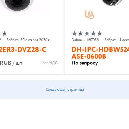
2
•
Забрать 30 октября 2026 г.
Dahua
•
k97058
•
Забрать 11 дек
2ER3-DVZ28-C
DH-IPC-HDBW524
ASE-0600B
0 RUB
/
шт
По запросу
без НДС
В корзину
В корзину
Следующая страница