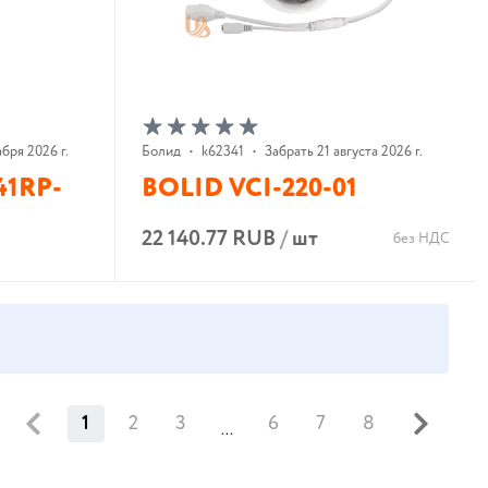
абря 2026 г.
Болид
•
k62341
•
Забрать 21 августа 2026 г.
1RP-
BOLID VCI-220-01
22 140.77 RUB
/
шт
без НДС
В корзину
1
2
3
6
7
8
...