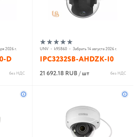
ря 2026 г.
UNV
•
k95860
•
Забрать 14 августа 2026 г.
0-D
IPC3232SB-AHDZK-I0
21 692.18 RUB
/
шт
без НДС
без НДС
В корзину