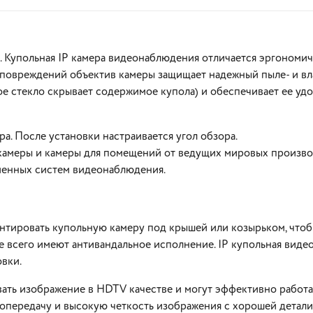
. Купольная IP камера видеонаблюдения отличается эргономич
повреждений объектив камеры защищает надежный пыле- и вла
ое стекло скрывает содержимое купола) и обеспечивает ее уд
ра. После установки настраивается угол обзора.
В корзину
В корзину
камеры и камеры для помещений от ведущих мировых производит
менных систем видеонаблюдения.
нтировать купольную камеру под крышей или козырьком, чтобы
ще всего имеют антивандальное исполнение. IP купольная вид
вки.
ать изображение в HDTV качестве и могут эффективно работ
опередачу и высокую четкость изображения с хорошей детали