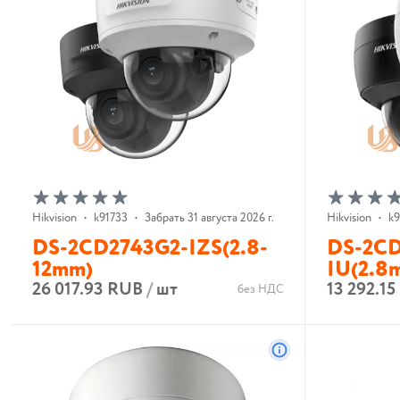
Hikvision
•
k91733
•
Забрать 31 августа 2026 г.
Hikvision
•
k
DS-2CD2743G2-IZS(2.8-
DS-2CD
12mm)
IU(2.8
26 017.93 RUB
/
шт
13 292.1
без НДС