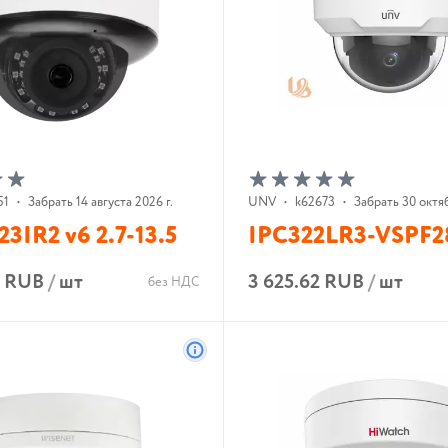
51
•
Забрать 14 августа 2026 г.
UNV
•
k62673
•
Забрать 30 октяб
3IR2 v6 2.7-13.5
IPC322LR3-VSPF2
3 RUB
/
шт
3 625.62 RUB
/
шт
без НДС
В корзину
В корзину