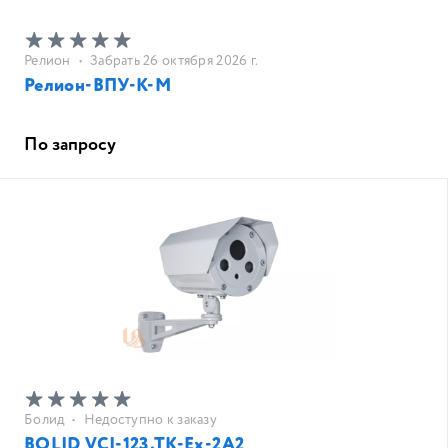
Релион
•
Забрать 26 октября 2026 г.
Релион-ВПУ-К-М
По запросу
Болид
•
Недоступно к заказу
BOLID VCI-123.TK-Ex-2A2