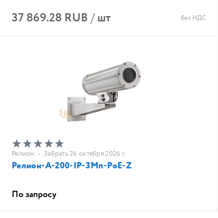
37 869.28 RUB
/
шт
без НДС
Релион
•
Забрать 26 октября 2026 г.
Релион-А-200-IP-3Мп-РоE-Z
По запросу