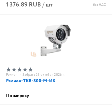
1 376.89 RUB
/
шт
без НДС
Релион
•
Забрать 26 октября 2026 г.
Релион-ТКВ-300-М-ИК
По запросу