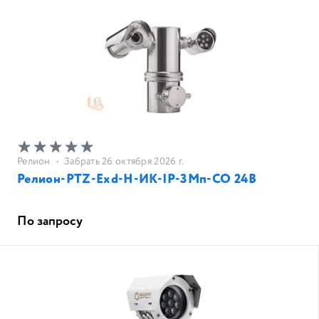
Релион
•
Забрать 26 октября 2026 г.
Релион-PTZ-Exd-Н-ИК-IP-3Мп-СО 24В
По запросу