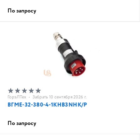
По запросу
ГорэЛТех
•
Забрать 10 сентября 2026 г.
ВГМЕ-32-380-4-1КНВ3NНК/Р
По запросу