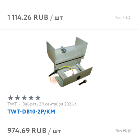
1 114.26 RUB
/
шт
без НДС
TWT
•
Забрать 29 сентября 2026 г.
TWT-DB10-2P/KM
974.69 RUB
/
шт
без НДС