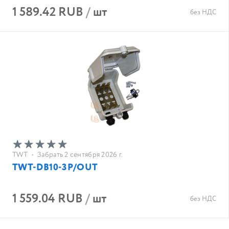
1 589.42 RUB
/
шт
без НДС
TWT
•
Забрать 2 сентября 2026 г.
TWT-DB10-3P/OUT
1 559.04 RUB
/
шт
без НДС