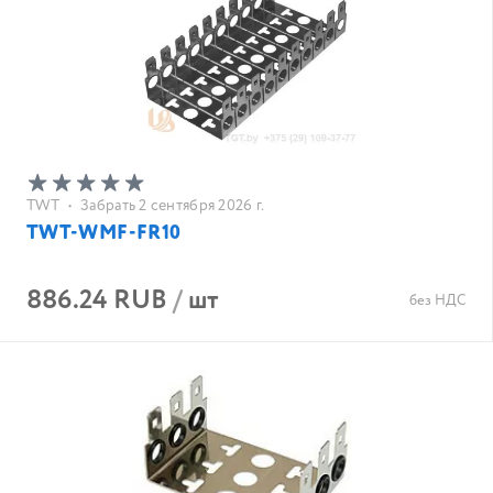
TWT
•
Забрать 2 сентября 2026 г.
TWT-WMF-FR10
886.24 RUB
/
шт
без НДС