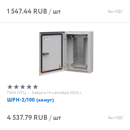
1 547.44 RUB
/
шт
без НДС
ПИК НТЦ
•
Забрать 14 сентября 2026 г.
ШРН-2/100 (хомут)
4 537.79 RUB
/
шт
без НДС