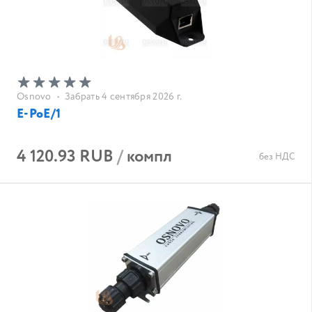
Osnovo
•
Забрать 4 сентября 2026 г.
E-PoE/1
4 120.93 RUB
/
компл
без НДС