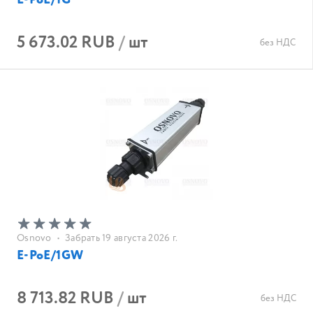
E-PoE/1G
5 673.02 RUB
/
шт
без НДС
Osnovo
•
Забрать 19 августа 2026 г.
E-PoE/1GW
8 713.82 RUB
/
шт
без НДС