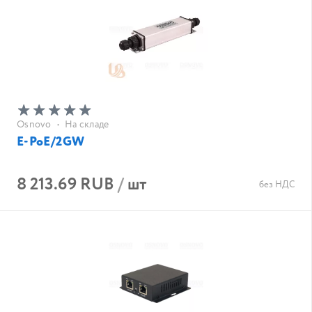
Osnovo
•
На складе
E-PoE/2GW
8 213.69 RUB
/
шт
без НДС