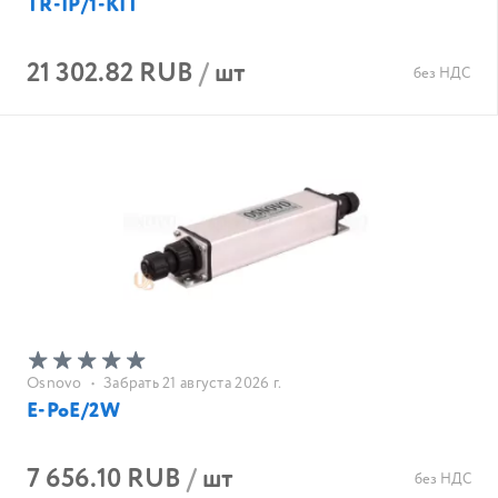
TR-IP/1-KIT
21 302.82 RUB
/
шт
без НДС
Osnovo
•
Забрать 21 августа 2026 г.
E-PoE/2W
7 656.10 RUB
/
шт
без НДС