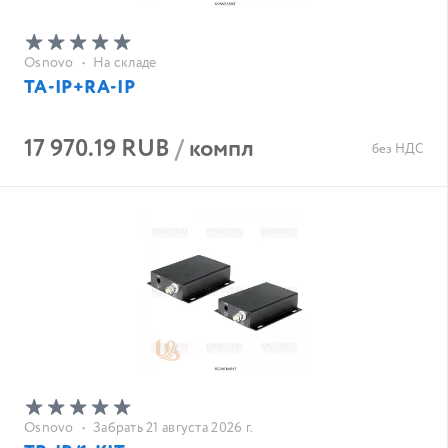
Osnovo
•
На складе
TA-IP+RA-IP
17 970.19 RUB
/
компл
без НДС
Osnovo
•
Забрать 21 августа 2026 г.