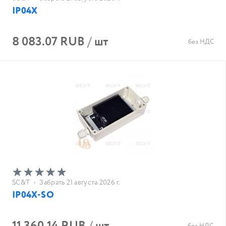
IP04X
8 083.07 RUB
/
шт
без НДС
SC&T
•
Забрать 21 августа 2026 г.
IP04X-SO