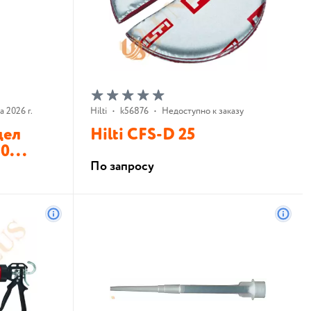
а 2026 г.
Hilti
•
k56876
•
Недоступно к заказу
дел
Hilti CFS-D 25
0...
По запросу
В корзину