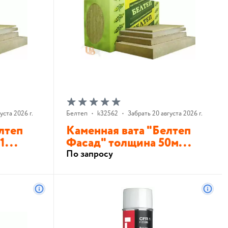
уста 2026 г.
Белтеп
•
k32562
•
Забрать 20 августа 2026 г.
лтеп
Каменная вата "Белтеп
1...
Фасад" толщина 50м...
По запросу
В корзину