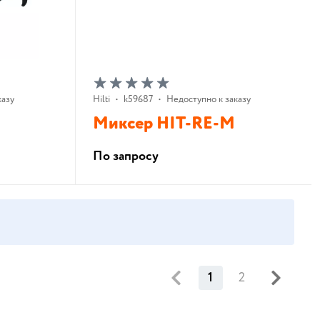
казу
Hilti
•
k59687
•
Недоступно к заказу
Миксер HIT-RE-M
По запросу
В корзину
1
2