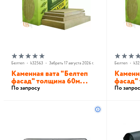
Белтеп
•
k32563
•
Забрать 17 августа 2026 г.
Белтеп
•
k32
Каменная вата "Белтеп
Каменна
фасад" толщина 60м...
фасад" 
По запросу
По запро
В корзину