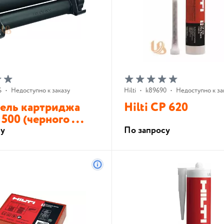
6
•
Недоступно к заказу
Hilti
•
k89690
•
Недоступно к за
ель картриджа
Hilti CP 620
500 (черного ...
су
По запросу
В корзину
В корзину