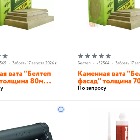
565
•
Забрать 17 августа 2026 г.
Белтеп
•
k32564
•
Забрать 17 авг
я вата "Белтеп
Каменная вата "Бе
толщина 80м...
фасад" толщина 70
су
По запросу
В корзину
В корзину