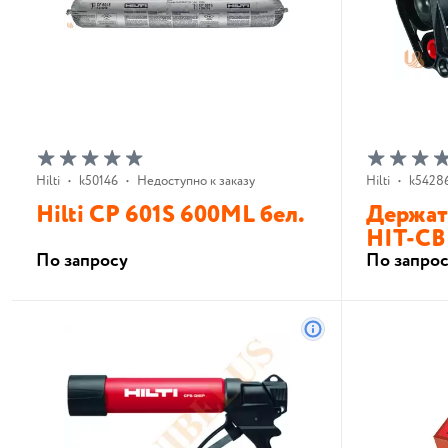
Hilti
•
k50146
•
Недоступно к заказу
Hilti
•
k5428
Hilti CP 601S 600ML бел.
Держат
HIT-CB 
По запросу
По запро
В корзину