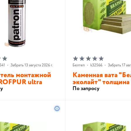
541
•
Забрать 13 августа 2026 г.
Белтеп
•
k32566
•
Забрать 17 авг
тель монтажной
Каменная вата "Бе
ROFPUR ultra
эколайт" толщина 
су
По запросу
В корзину
В корзину