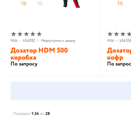
Hilti
•
k54282
•
Недоступно к заказу
Hilti
•
k3432
Дозатор HDM 500
Дозато
коробка
кофр
По запросу
По запро
В корзину
Показано
1-24
из
28