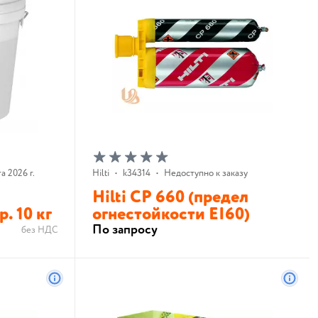
а 2026 г.
Hilti
•
k34314
•
Недоступно к заказу
Hilti CP 660 (предел
. 10 кг
огнестойкости EI60)
По запросу
без НДС