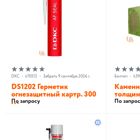
DKC
•
k70512
•
Забрать 9 сентября 2026 г.
Белтеп
•
k39
DS1202 Герметик
Каменна
огнезащитный картр. 300
толщина
...
По запросу
По запро