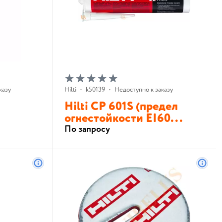
казу
Hilti
•
k50139
•
Недоступно к заказу
Hilti CP 601S (предел
огнестойкости EI60...
По запросу
В корзину