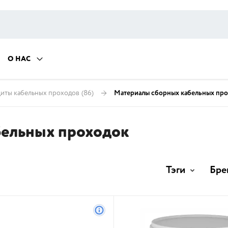
О НАС
иты кабельных проходов
(86)
Материалы сборных кабельных пр
бельных проходок
Тэги
Бре