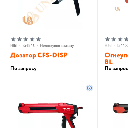
Hilti
•
k54846
•
Недоступно к заказу
Hilti
•
k3440
Дозатор CFS-DISP
Огнеуп
BL
По запросу
По запро
В корзину