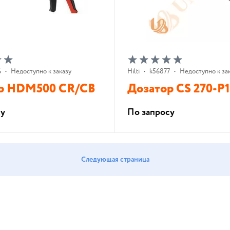
6
•
Недоступно к заказу
Hilti
•
k56877
•
Недоступно к за
р HDM500 CR/CB
Дозатор CS 270-P1
су
По запросу
В корзину
В корзину
Следующая страница