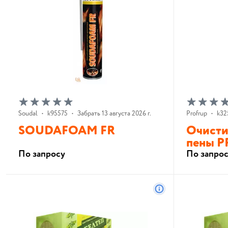
Soudal
•
k95575
•
Забрать 13 августа 2026 г.
Profrup
•
k32
SOUDAFOAM FR
Очисти
пены P
По запросу
По запро
В корзину