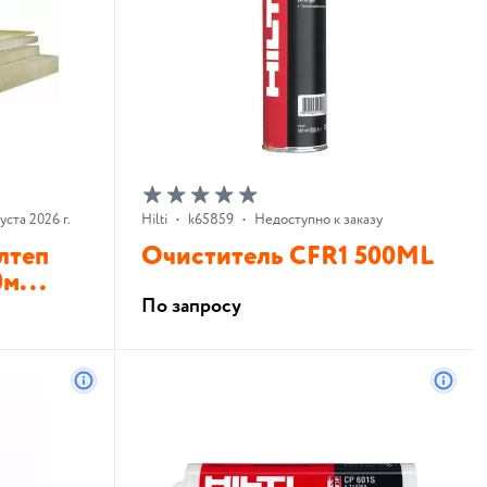
уста 2026 г.
Hilti
•
k65859
•
Недоступно к заказу
лтеп
Очиститель CFR1 500ML
м...
По запросу
В корзину