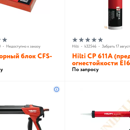
0
•
Недоступно к заказу
Hilti
•
k32546
•
Забрать 17 август
орный блок CFS-
Hilti CP 611A (пре
огнестойкости EI6
су
По запросу
В корзину
В корзину