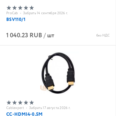
ProCab
•
Забрать 14 сентября 2026 г.
BSV110/1
1 040.23 RUB
/
шт
без НДС
Cablexpert
•
Забрать 17 августа 2026 г.
CC-HDMI4-0.5M