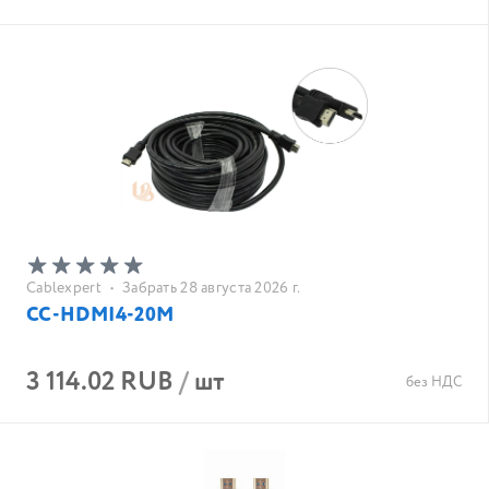
Cablexpert
•
Забрать 28 августа 2026 г.
CC-HDMI4-20M
3 114.02 RUB
/
шт
без НДС