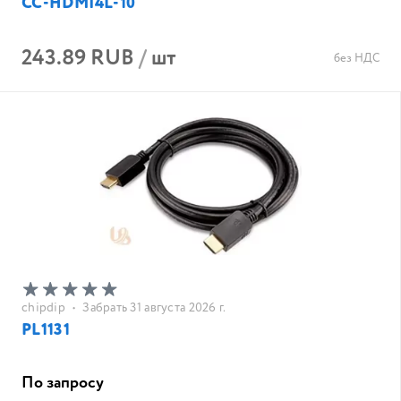
CC-HDMI4L-10
243.89 RUB
/
шт
без НДС
chipdip
•
Забрать 31 августа 2026 г.
PL1131
По запросу