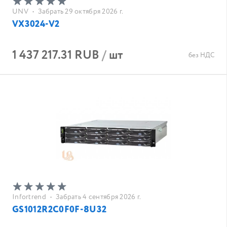
UNV
•
Забрать 29 октября 2026 г.
VX3024-V2
1 437 217.31 RUB
/
шт
без НДС
Infortrend
•
Забрать 4 сентября 2026 г.
GS1012R2C0F0F-8U32