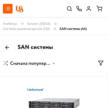
Унибелус
Каталог
(58246)
Системы хранения данных
(132)
SAN системы
(44)
SAN системы
Сначала популярные