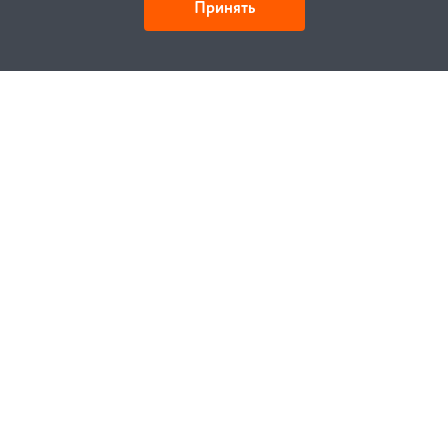
Принять
Как купить
Заказ
Оплата
Доставка
Гарантия
Замена и возврат
Услуги
Договор публичной оферты
Проектирование
Монтаж