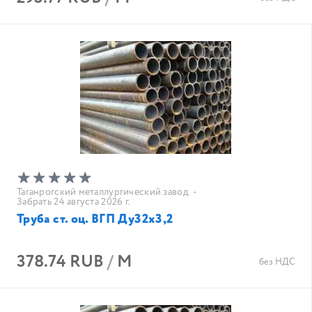
Таганрогский металлургический завод
•
Забрать 24 августа 2026 г.
Труба ст. оц. ВГП Ду32х3,2
378.74 RUB
/
М
без НДС