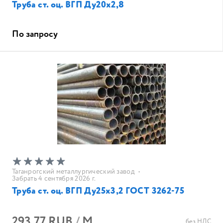
Труба ст. оц. ВГП Ду20х2,8
По запросу
Таганрогский металлургический завод
•
Забрать 4 сентября 2026 г.
Труба ст. оц. ВГП Ду25х3,2 ГОСТ 3262-75
293.77 RUB
/
М
без НДС