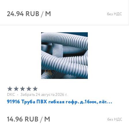
24.94 RUB
/
М
без НДС
DKC
•
Забрать 24 августа 2026 г.
91916 Труба ПВХ гибкая гофр. д.16мм, лёг...
14.96 RUB
/
М
без НДС