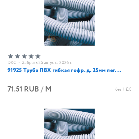
DKC
•
Забрать 25 августа 2026 г.
91925 Труба ПВХ гибкая гофр. д. 25мм лег...
71.51 RUB
/
М
без НДС