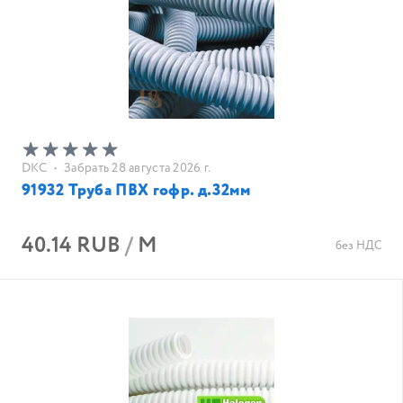
DKC
•
Забрать 28 августа 2026 г.
91932 Труба ПВХ гофр. д.32мм
40.14 RUB
/
М
без НДС