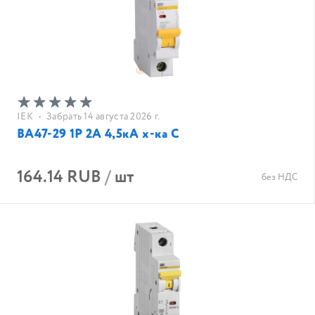
IEK
•
Забрать 14 августа 2026 г.
ВА47-29 1Р 2А 4,5кА х-ка С
164.14 RUB
/
шт
без НДС