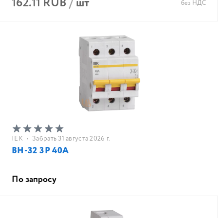
162.11 RUB
/
шт
без НДС
IEK
•
Забрать 31 августа 2026 г.
ВН-32 3Р 40А
По запросу