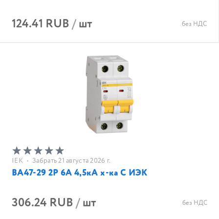
124.41 RUB
/
шт
без НДС
IEK
•
Забрать 21 августа 2026 г.
ВА47-29 2Р 6А 4,5кА х-ка С ИЭК
306.24 RUB
/
шт
без НДС