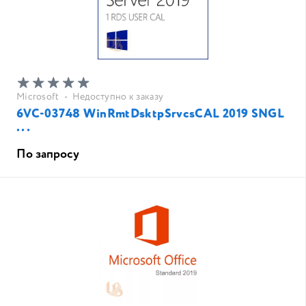
Microsoft
•
Недоступно к заказу
6VC-03748 WinRmtDsktpSrvcsCAL 2019 SNGL
...
По запросу