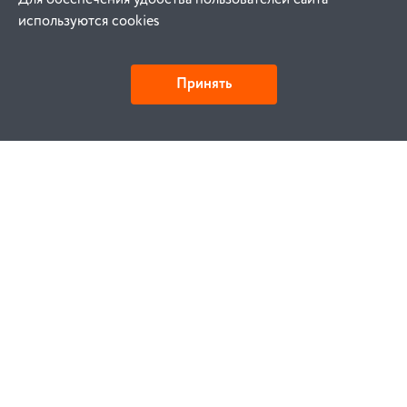
используются cookies
Принять
Как купить
Заказ
Оплата
Доставка
Гарантия
Замена и возврат
Услуги
Договор публичной оферты