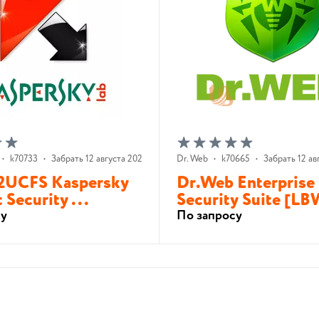
•
k70733
•
Забрать 12 августа 2026 г.
Dr. Web
•
k70665
•
Забрать 12 ав
2UCFS Kaspersky
Dr.Web Enterprise
 Security ...
Security Suite [L
су
По запросу
В корзину
В корзину