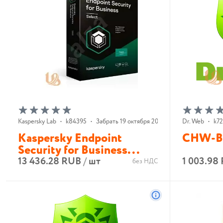
Kaspersky Lab
•
k84395
•
Забрать 19 октября 2026 г.
Dr. Web
•
k7
Kaspersky Endpoint
CHW-B
Security for Business...
13 436.28 RUB
/
шт
1 003.98
без НДС