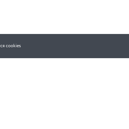
ся cookies
Наши соц. сети:
ной оферты
Facebook
е
Instagram
ВКонтакте
ческой