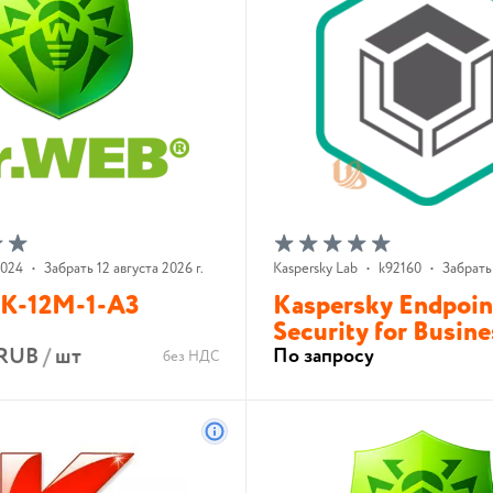
2024
•
Забрать 12 августа 2026 г.
Kaspersky Lab
•
k92160
•
Забрать 
K-12M-1-A3
Kaspersky Endpoin
Security for Busine
 RUB
/
шт
По запросу
без НДС