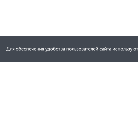
Для обеспечения удобства пользователей сайта используют
Как купить
Услуги
Заказ
Договор публич
Оплата
Проектировани
Доставка
Монтаж
Гарантия
Обучение техни
эксплуатации
Замена и возврат