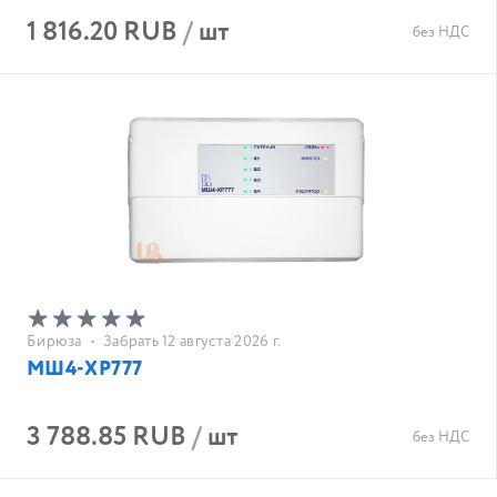
1 816.20 RUB
/
шт
без НДС
Бирюза
•
Забрать 12 августа 2026 г.
МШ4-XP777
3 788.85 RUB
/
шт
без НДС