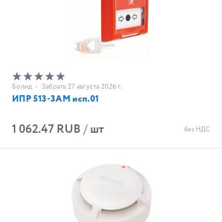
Болид
•
Забрать 27 августа 2026 г.
ИПР 513-3АМ исп.01
1 062.47 RUB
/
шт
без НДС