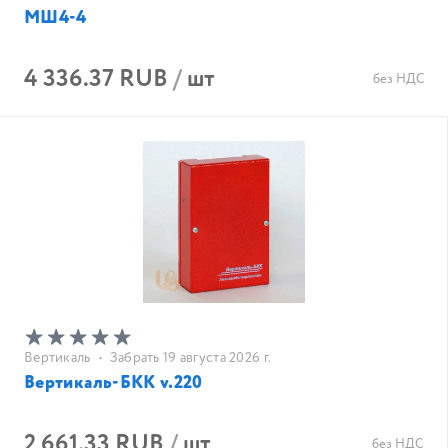
МШ4-4
4 336.37 RUB
/
шт
без НДС
Вертикаль
•
Забрать 19 августа 2026 г.
Вертикаль-БКК v.220
2 661.33 RUB
/
шт
без НДС