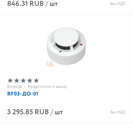
846.31 RUB
/
шт
без НДС
Бирюза
•
Недоступно к заказу
RF03-ДО-01
3 295.85 RUB
/
шт
без НДС