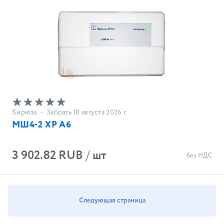
Бирюза
•
Забрать 18 августа 2026 г.
МШ4-2 ХР А6
3 902.82 RUB
/
шт
без НДС
Следующая страница