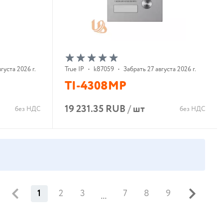
густа 2026 г.
True IP
•
k87059
•
Забрать 27 августа 2026 г.
TI-4308MP
19 231.35 RUB
/
шт
без НДС
без НДС
В корзину
1
2
3
7
8
9
...