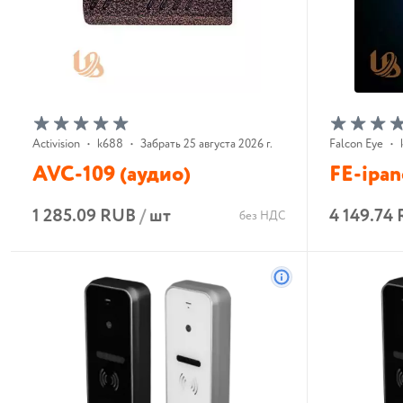
Activision
•
k688
•
Забрать 25 августа 2026 г.
Falcon Eye
•
AVC-109 (аудио)
FE-ipan
1 285.09 RUB
/
шт
4 149.74
без НДС
В корзину