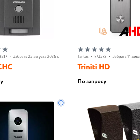
6217
•
Забрать 25 августа 2026 г.
Tantos
•
k73572
•
Забрать 11 дека
CHC
Triniti HD
су
По запросу
В корзину
В корзину