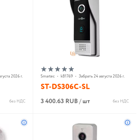
густа 2026 г.
Smartec
•
k81769
•
Забрать 24 августа 2026 г.
ST-DS306C-SL
3 400.63 RUB
/
шт
без НДС
без НДС