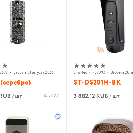
0692
•
Забрать 31 августа 2026 г.
Smartec
•
k87893
•
Забрать 28 ав
(серебро)
ST-DS201H-BK
 RUB
/
шт
3 882.12 RUB
/
шт
без НДС