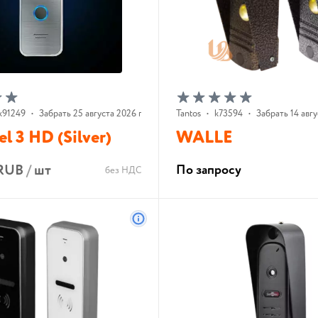
k91249
•
Забрать 25 августа 2026 г.
Tantos
•
k73594
•
Забрать 14 авгу
el 3 HD (Silver)
WALLE
 RUB
/
шт
По запросу
без НДС
В корзину
В корзину