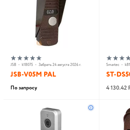
JSB
•
k18075
•
Забрать 24 августа 2026 г.
Smartec
•
k8
JSB-V05M PAL
ST-DS5
4 130.42
По запросу
В корзину