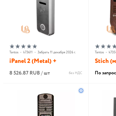
Tantos
•
k73611
•
Забрать 11 декабря 2026 г.
Tantos
•
k735
iPanel 2 (Metal) +
Stich (
8 526.87 RUB
/
шт
По запро
без НДС
В корзину