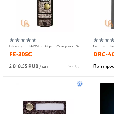
Falcon Eye
•
k47967
•
Забрать 25 августа 2026 г.
Commax
•
k7
FE-305C
DRC-4
2 818.55 RUB
/
шт
По запро
без НДС
В корзину