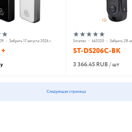
09
•
Забрать 17 августа 2026 г.
Smartec
•
k65320
•
Забрать 28 ав
 +
ST-DS206C-BK
3 366.45 RUB
/
шт
су
В корзину
В корзину
Следующая страница