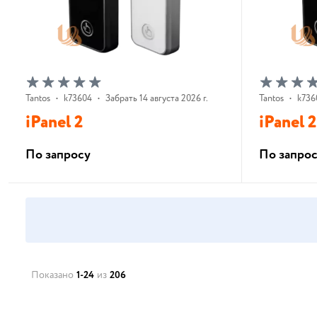
Tantos
•
k73604
•
Забрать 14 августа 2026 г.
Tantos
•
k736
iPanel 2
iPanel 2
По запросу
По запро
В корзину
Показано
1-24
из
206