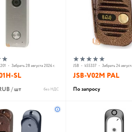
1201
•
Забрать 28 августа 2026 г.
JSB
•
k55337
•
Забрать 24 августа
01H-SL
JSB-V02M PAL
 RUB
/
шт
По запросу
без НДС
В корзину
В корзину