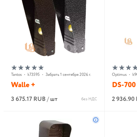
Tantos
•
k73595
•
Забрать 1 сентября 2026 г.
Optimus
•
k9
Walle +
DS-700 
3 675.17 RUB
/
шт
2 936.90
без НДС