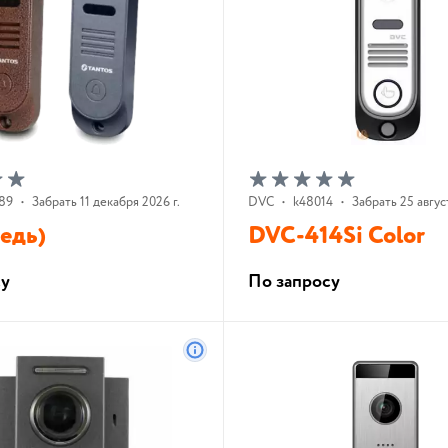
89
•
Забрать 11 декабря 2026 г.
DVC
•
k48014
•
Забрать 25 авгус
медь)
DVC-414Si Color
су
По запросу
В корзину
В корзину