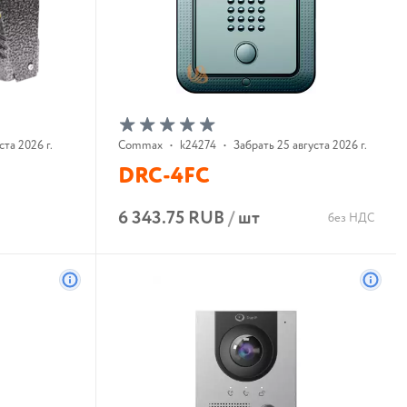
ста 2026 г.
Commax
•
k24274
•
Забрать 25 августа 2026 г.
DRC-4FC
6 343.75 RUB
/
шт
без НДС
В корзину