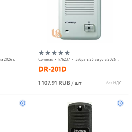
та 2026 г.
Commax
•
k76237
•
Забрать 25 августа 2026 г.
DR-201D
1 107.91 RUB
/
шт
без НДС
В корзину