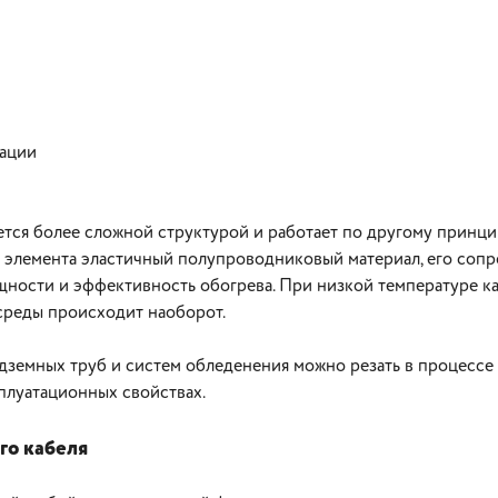
тации
тся более сложной структурой и работает по другому принци
ого элемента эластичный полупроводниковый материал, его со
ощности и эффективность обогрева. При низкой температуре к
среды происходит наоборот.
земных труб и систем обледенения можно резать в процессе м
сплуатационных свойствах.
о кабеля