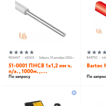
REXANT
•
k82615
•
Забрать 10 декабря 2026 г.
BARTEC
•
k4
51-0001 ПНСВ 1х1,2 мм ч.
Bartec 
п/э. , 1000м. ,...
По запросу
По запро