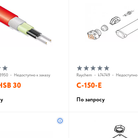
8950
•
Недоступно к заказу
Raychem
•
k74749
•
Недоступно 
HSB 30
C-150-E
су
По запросу