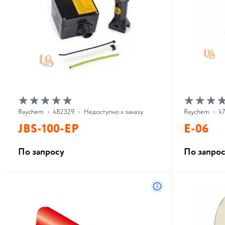
Raychem
•
k82329
•
Недоступно к заказу
Raychem
•
k
JBS-100-EP
E-06
По запросу
По запро
В корзину