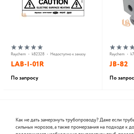
Raychem
•
k82328
•
Недоступно к заказу
Raychem
•
k
LAB-I-01R
JB-82
По запросу
По запро
В корзину
Как не дать замерзнуть трубопроводу? Даже если труб
сильных морозов, а также промерзания на подходе к д