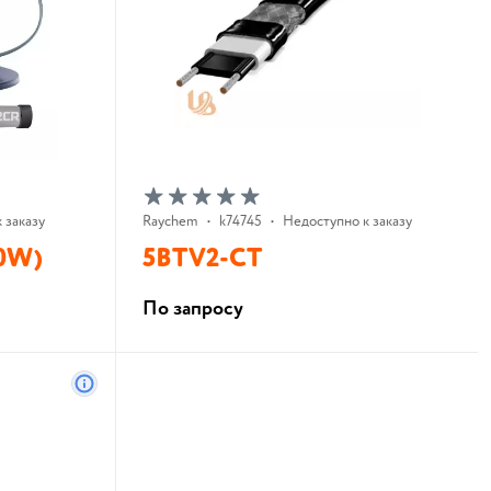
 заказу
Raychem
•
k74745
•
Недоступно к заказу
30W)
5BTV2-CT
По запросу
В корзину