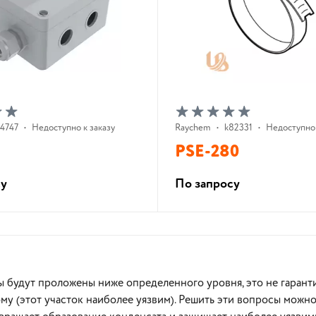
74747
•
Недоступно к заказу
Raychem
•
k82331
•
Недоступно 
PSE-280
су
По запросу
В корзину
В корзину
ы будут проложены ниже определенного уровня, это не гаранти
ому (этот участок наиболее уязвим). Решить эти вопросы мож