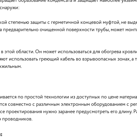
вращает образование конденсата и защищает наиболее уязвим
 снаружи:
окой степенью защиты с герметичной концевой муфтой, не вы
а предварительно очищенной поверхности трубы, может монт
 этой области. Он может использоваться для обогрева кровли,
т использовать греющий кабель во взрывоопасных зонах, а т
хжильным.
В корзину
В корзину
ивается по простой технологии из доступных по цене материа
ется совместно с различным электронным оборудованием с ре
ссе проектирования нужно заранее предусмотреть его длину. 
ю проводников.
: