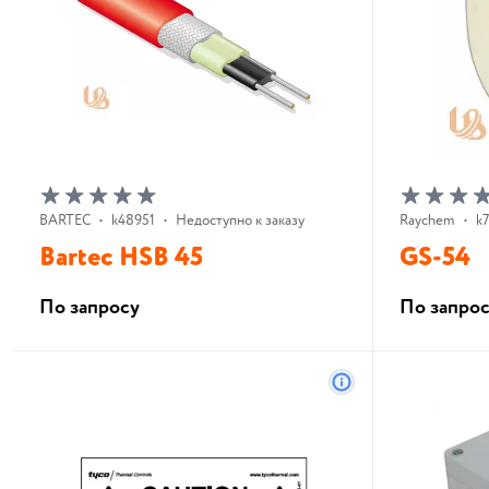
BARTEC
•
k48951
•
Недоступно к заказу
Raychem
•
k
Bartec HSB 45
GS-54
По запросу
По запро
В корзину