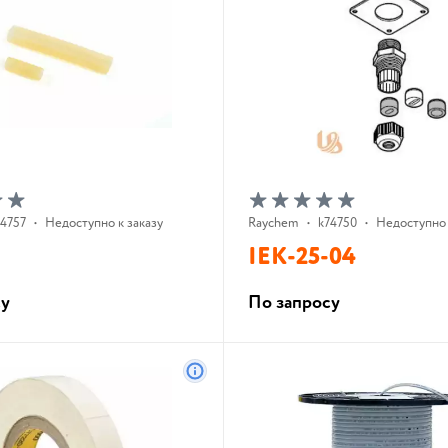
74757
•
Недоступно к заказу
Raychem
•
k74750
•
Недоступно 
IEK-25-04
су
По запросу
В корзину
В корзину