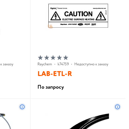
к заказу
Raychem
•
k74759
•
Недоступно к заказу
LAB-ETL-R
По запросу
В корзину