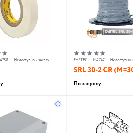
74758
•
Недоступно к заказу
EASTEC
•
k62747
•
Недоступно к
SRL 30-2 CR (M=
су
По запросу
В корзину
В корзину