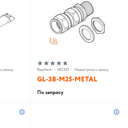
к заказу
Raychem
•
k82332
•
Недоступно к заказу
GL-38-M25-METAL
По запросу