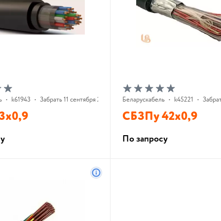
ь
•
k61943
•
Забрать 11 сентября 2026 г.
Беларускабель
•
k45221
•
Забрат
3х0,9
СБЗПу 42х0,9
су
По запросу
В корзину
В корзину