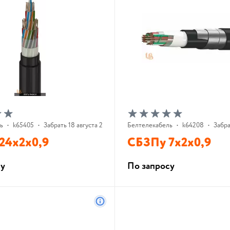
ь
•
k65405
•
Забрать 18 августа 2026 г.
Белтелекабель
•
k64208
•
Забра
24х2х0,9
СБЗПу 7х2х0,9
су
По запросу