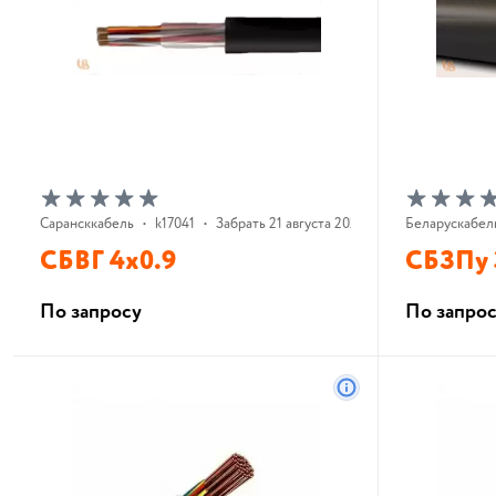
Сарансккабель
•
k17041
•
Забрать 21 августа 2026 г.
Беларускабел
СБВГ 4х0.9
СБЗПу 
По запросу
По запро
В корзину