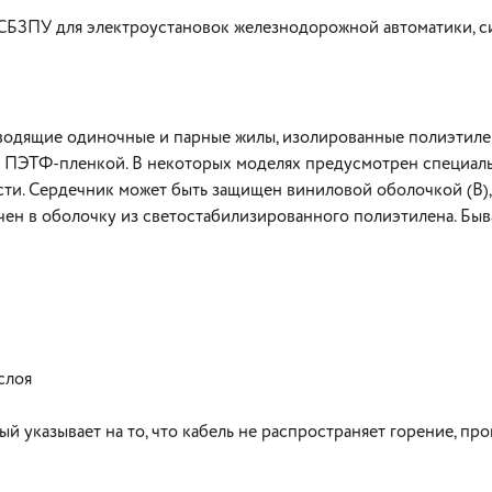
ь СБЗПУ для электроустановок железнодорожной автоматики, с
водящие одиночные и парные жилы, изолированные полиэтиле
 ПЭТФ-пленкой. В некоторых моделях предусмотрен специаль
сти. Сердечник может быть защищен виниловой оболочкой (В)
чен в оболочку из светостабилизированного полиэтилена. Бы
В корзину
 слоя
й указывает на то, что кабель не распространяет горение, про