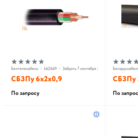
Белтелекабель
•
k62669
•
Забрать 7 сентября 2026 г.
Беларускабел
СБЗПу 6х2х0,9
СБЗПу 
По запросу
По запро
В корзину