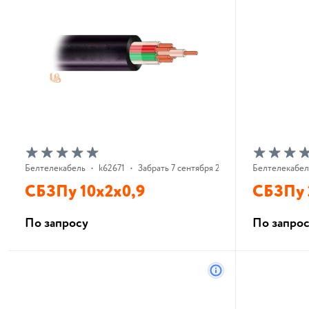
Белтелекабель
•
k62671
•
Забрать 7 сентября 2026 г.
Белтелекабел
СБЗПу 10х2х0,9
СБЗПу 
По запросу
По запро