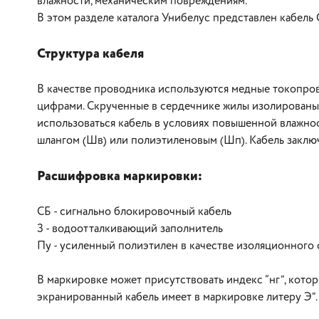
влажности, механическим повреждениям.
В этом разделе каталога Унибелус представлен кабел
Структура кабеля
В качестве проводника используются медные токопро
цифрами. Скрученные в сердечнике жилы изолированы
использоваться кабель в условиях повышенной влажно
шлангом (Шв) или полиэтиленовым (Шп). Кабель заклю
Расшифровка маркировки:
В корзину
СБ - сигнально блокировочный кабель
З - водоотталкивающий заполнитель
Пу - усиленный полиэтилен в качестве изоляционного
В маркировке может присутствовать индекс “нг”, которы
экранированный кабель имеет в маркировке литеру Э”.