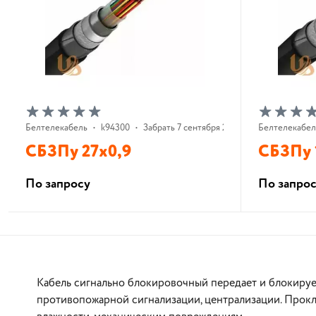
Белтелекабель
•
k94300
•
Забрать 7 сентября 2026 г.
Белтелекабел
СБЗПу 27х0,9
СБЗПу 
По запросу
По запро
В корзину
Кабель сигнально блокировочный передает и блокирует
противопожарной сигнализации, централизации. Прокла