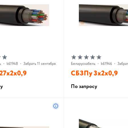
ь
•
k61948
•
Забрать 11 сентября 2026 г.
Беларускабель
•
k61946
•
Забрат
27х2х0,9
СБЗПу 3х2х0,9
су
По запросу
В корзину
В корзину