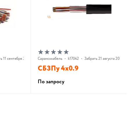
ь 11 сентября 2026 г.
Сарансккабель
•
k17042
•
Забрать 21 августа 2026 г.
СБЗПу 4х0.9
По запросу
В корзину