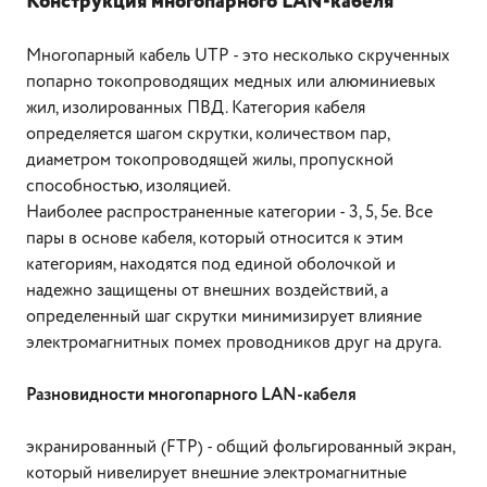
Конструкция многопарного LAN-кабеля
Многопарный кабель UTP - это несколько скрученных
попарно токопроводящих медных или алюминиевых
жил, изолированных ПВД. Категория кабеля
определяется шагом скрутки, количеством пар,
диаметром токопроводящей жилы, пропускной
способностью, изоляцией.
Наиболее распространенные категории - 3, 5, 5е. Все
пары в основе кабеля, который относится к этим
категориям, находятся под единой оболочкой и
надежно защищены от внешних воздействий, а
определенный шаг скрутки минимизирует влияние
электромагнитных помех проводников друг на друга.
Разновидности многопарного LAN-кабеля
экранированный (FTP) - общий фольгированный экран,
который нивелирует внешние электромагнитные