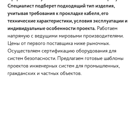
Специалист подберет подходящий тип изделия,
учитывая требования к прокладке кабеля, его
технические характеристики, условия эксплуатации и
индивидуальные особенности проекта.
Работаем
напрямую с ведущими мировыми производителями.
Цены от первого поставщика ниже рыночных.
Осуществляем сертификацию оборудования для
систем безопасности. Предлагаем готовые шаблоны
проектов инженерных систем для промышленных,
гражданских и частных объектов.