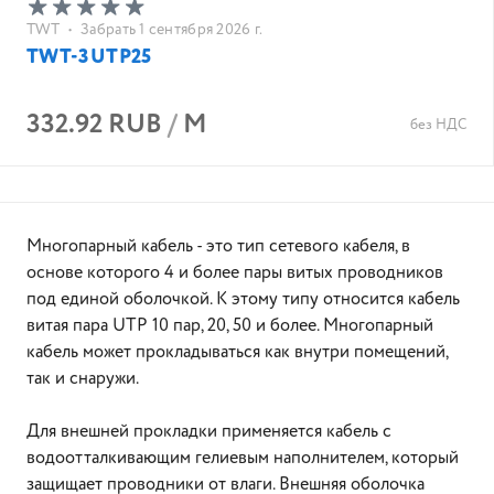
TWT
•
Забрать 1 сентября 2026 г.
TWT-3UTP25
332.92 RUB
/
М
без НДС
Многопарный кабель - это тип сетевого кабеля, в
основе которого 4 и более пары витых проводников
под единой оболочкой. К этому типу относится кабель
витая пара UTP 10 пар, 20, 50 и более. Многопарный
кабель может прокладываться как внутри помещений,
так и снаружи.
Для внешней прокладки применяется кабель с
водоотталкивающим гелиевым наполнителем, который
защищает проводники от влаги. Внешняя оболочка