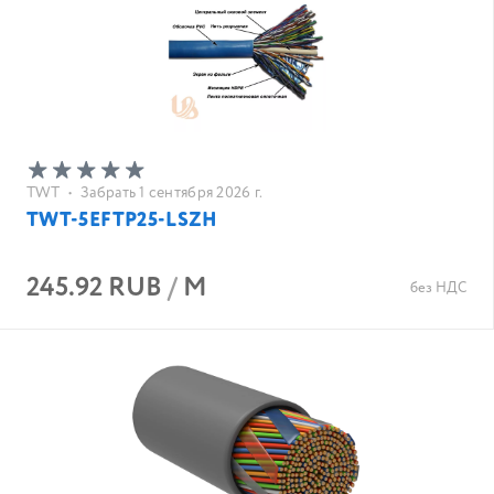
TWT
•
Забрать 1 сентября 2026 г.
TWT-5EFTP25-LSZH
245.92 RUB
/
М
без НДС