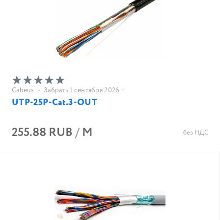
Cabeus
•
Забрать 1 сентября 2026 г.
UTP-25P-Cat.3-OUT
255.88 RUB
/
М
без НДС