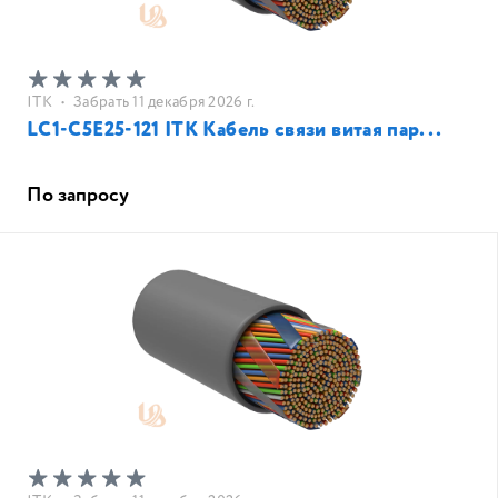
ITK
•
Забрать 11 декабря 2026 г.
LC1-C5E25-121 ITK Кабель связи витая пар...
По запросу