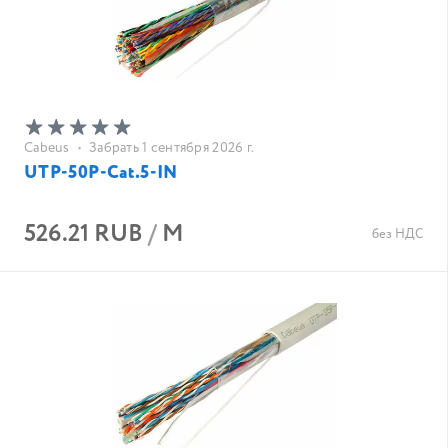
Cabeus
•
Забрать 1 сентября 2026 г.
UTP-50P-Cat.5-IN
526.21 RUB
/
М
без НДС