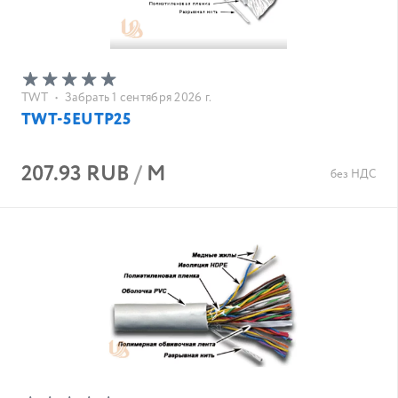
TWT
•
Забрать 1 сентября 2026 г.
TWT-5EUTP25
207.93 RUB
/
М
без НДС