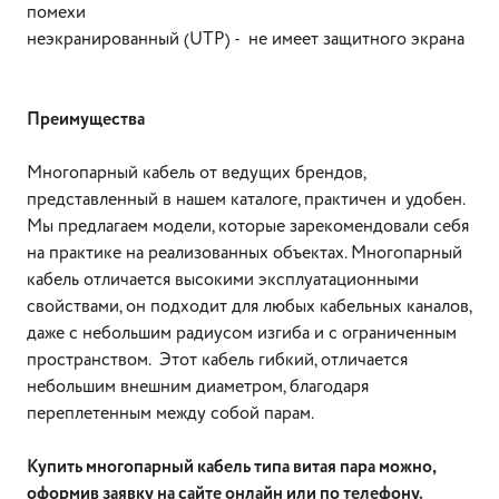
помехи
неэкранированный (UTP) - не имеет защитного экрана
Преимущества
Многопарный кабель от ведущих брендов,
представленный в нашем каталоге, практичен и удобен.
Мы предлагаем модели, которые зарекомендовали себя
на практике на реализованных объектах. Многопарный
кабель отличается высокими эксплуатационными
свойствами, он подходит для любых кабельных каналов,
даже с небольшим радиусом изгиба и с ограниченным
пространством. Этот кабель гибкий, отличается
небольшим внешним диаметром, благодаря
переплетенным между собой парам.
Купить многопарный кабель типа витая пара можно,
оформив заявку на сайте онлайн или по телефону.