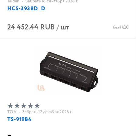
Taiden
•
Забрать 18 сентября 2026 г.
HCS-3938D_D
24 452.44 RUB
/
шт
без НДС
TOA
•
Забрать 12 декабря 2026 г.
TS-919B4