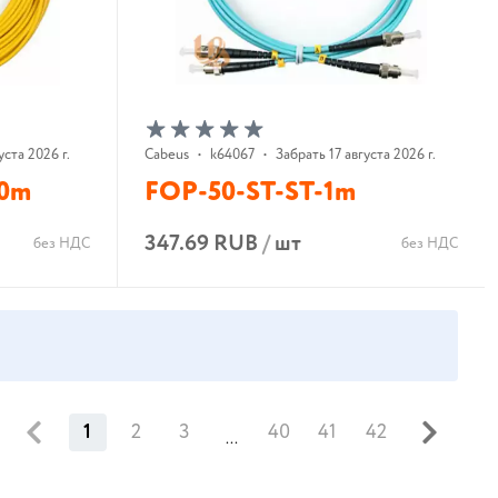
уста 2026 г.
Cabeus
•
k64067
•
Забрать 17 августа 2026 г.
20m
FOP-50-ST-ST-1m
347.69 RUB
/
шт
без НДС
без НДС
В корзину
1
2
3
40
41
42
...