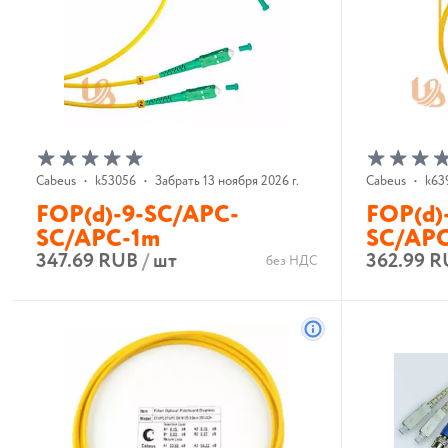
Cabeus
•
k53056
•
Забрать 13 ноября 2026 г.
Cabeus
•
k63
FOP(d)-9-SC/APC-
FOP(d)
SC/APC-1m
SC/APC
347.69 RUB
/
шт
362.99 
без НДС
В корзину