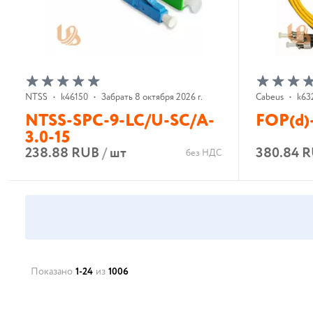
NTSS
•
k46150
•
Забрать 8 октября 2026 г.
Cabeus
•
k63
NTSS-SPC-9-LC/U-SC/A-
FOP(d)
3.0-15
238.88 RUB
/
шт
380.84 
без НДС
В корзину
Показано
1-24
из
1006