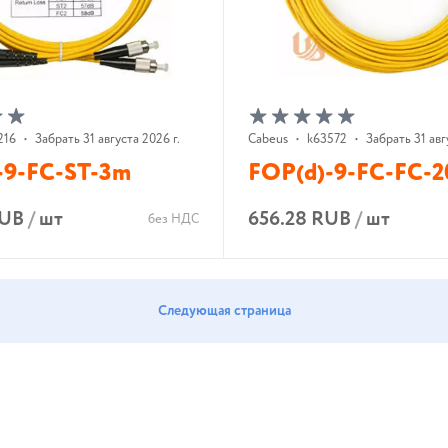
216
•
Забрать 31 августа 2026 г.
Cabeus
•
k63572
•
Забрать 31 авг
-9-FC-ST-3m
FOP(d)-9-FC-FC-
RUB
/
шт
656.28 RUB
/
шт
без НДС
В корзину
В корзину
Следующая страница