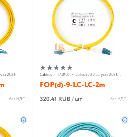
ста 2026 г.
Cabeus
•
k40105
•
Забрать 28 августа 2026 г.
3m
FOP(d)-9-LC-LC-2m
320.41 RUB
/
шт
без НДС
без НДС