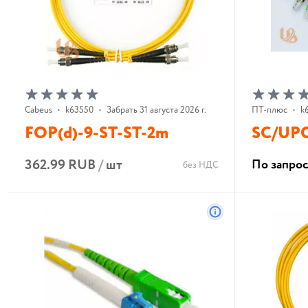
Cabeus
•
k63550
•
Забрать 31 августа 2026 г.
ПТ-плюс
•
k
FOP(d)-9-ST-ST-2m
SC/UPC
362.99 RUB
/
шт
По запро
без НДС
В корзину