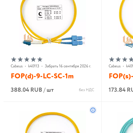
Cabeus
•
k40113
•
Забрать 16 сентября 2026 г.
Cabeus
•
k40
FOP(d)-9-LC-SC-1m
FOP(s)
388.04 RUB
/
шт
173.84 R
без НДС
В корзину