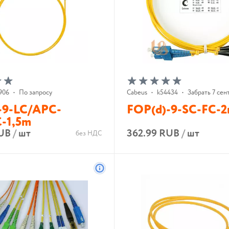
906
•
По запросу
Cabeus
•
k54434
•
Забрать 7 сент
-9-LC/APC-
FOP(d)-9-SC-FC-
-1,5m
RUB
/
шт
362.99 RUB
/
шт
без НДС
В корзину
В корзину