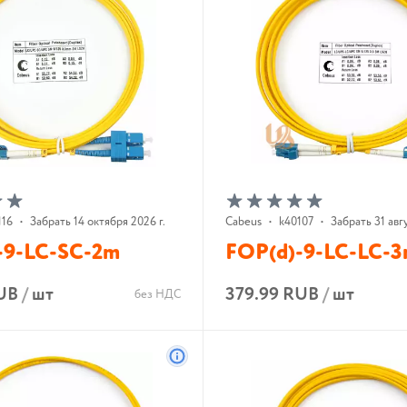
116
•
Забрать 14 октября 2026 г.
Cabeus
•
k40107
•
Забрать 31 авгу
-9-LC-SC-2m
FOP(d)-9-LC-LC-
UB
/
шт
379.99 RUB
/
шт
без НДС