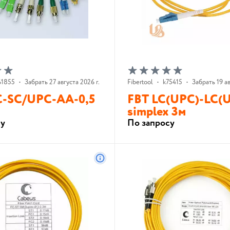
61855
•
Забрать 27 августа 2026 г.
Fibertool
•
k75415
•
Забрать 19 ав
-SC/UPC-AA-0,5
FBT LC(UPC)-LC(
simplex 3м
су
По запросу
В корзину
В корзину