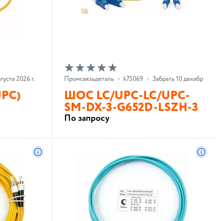
густа 2026 г.
Промсвязьдеталь
•
k75069
•
Забрать 10 декабря 2026 
UPC)
ШОС LC/UPC-LC/UPC-
SM-DX-3-G652D-LSZH-3
По запросу
В корзину