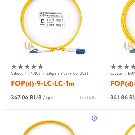
Cabeus
•
k40103
•
Забрать 9 сентября 2026 г.
Cabeus
•
k40
FOP(d)-9-LC-LC-1m
FOP(d)
347.04 RUB
/
шт
341.86 R
без НДС