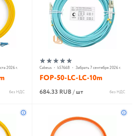
ста 2026 г.
Cabeus
•
k57668
•
Забрать 7 сентября 2026 г.
3m
FOP-50-LC-LC-10m
684.33 RUB
/
шт
без НДС
без НДС
В корзину