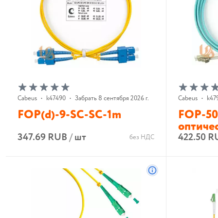
Cabeus
•
k47490
•
Забрать 8 сентября 2026 г.
Cabeus
•
k47
FOP(d)-9-SC-SC-1m
FOP-50
оптичес
347.69 RUB
/
шт
422.50 R
без НДС
В корзину