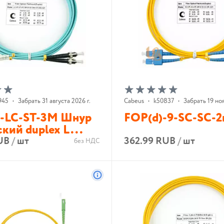
945
•
Забрать 31 августа 2026 г.
Cabeus
•
k50837
•
Забрать 19 ноя
-LC-ST-3M Шнур
FOP(d)-9-SC-SC-
кий duplex L...
UB
/
шт
362.99 RUB
/
шт
без НДС
В корзину
В корзину