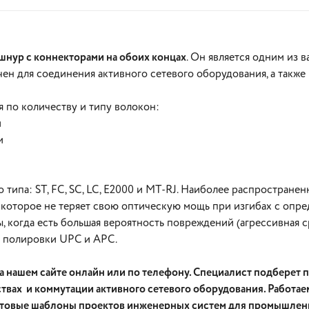
шнур с коннекторами на обоих концах
. Он является одним из
ен для соединения активного сетевого оборудования, а так
 по количеству и типу волокон:
и
ом
В корзину
В корзину
типа: ST, FC, SC, LC, Е2000 и MT-RJ. Наиболее распростране
о, которое не теряет свою оптическую мощь при изгибах с оп
 когда есть большая вероятность повреждений (агрессивная с
а полировки UPC и APC.
на нашем сайте онлайн или по телефону. Специалист подберет
твах и коммутации активного сетевого оборудования. Работа
отовые шаблоны проектов инженерных систем для промышленн