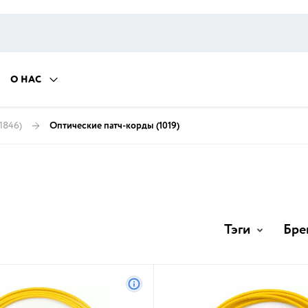
О НАС
(1846)
Оптические патч-корды
(1019)
Тэги
Бре