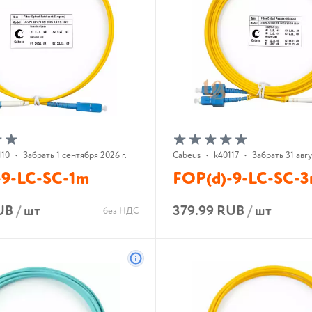
110
•
Забрать 1 сентября 2026 г.
Cabeus
•
k40117
•
Забрать 31 авгу
-9-LC-SC-1m
FOP(d)-9-LC-SC-
UB
/
шт
379.99 RUB
/
шт
без НДС
В корзину
В корзину