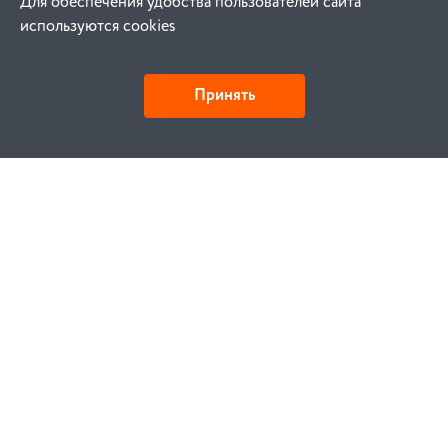
Для обеспечения удобства пользователей сайта
используются cookies
Принять
Как купить
Заказ
Оплата
Доставка
Гарантия
Замена и возврат
Услуги
Договор публичной оферты