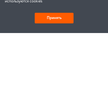
используются cookies
Принять
Как купить
Заказ
Оплата
Доставка
Гарантия
Замена и возврат
Услуги
Договор публичной оферты