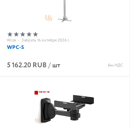
Wize
•
Забрать 16 октября 2026 г.
WPC-S
5 162.20 RUB
/
шт
без НДС