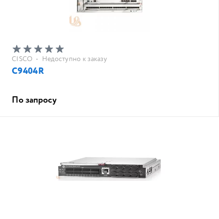
CISCO
•
Недоступно к заказу
C9404R
По запросу