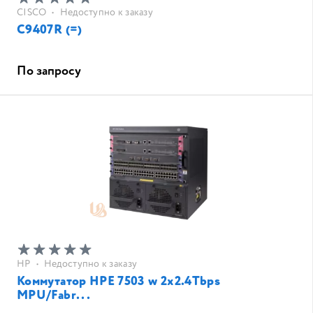
CISCO
•
Недоступно к заказу
C9407R (=)
По запросу
HP
•
Недоступно к заказу
Коммутатор HPE 7503 w 2x2.4Tbps
MPU/Fabr...