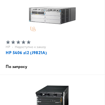
HP
•
Недоступно к заказу
HP 5406 zl2 (J9821A)
По запросу