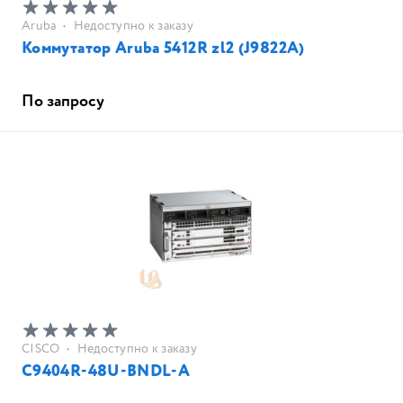
Aruba
•
Недоступно к заказу
Коммутатор Aruba 5412R zl2 (J9822A)
По запросу
CISCO
•
Недоступно к заказу
C9404R-48U-BNDL-A