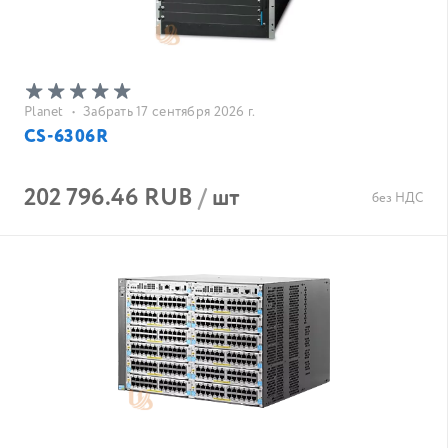
Planet
•
Забрать 17 сентября 2026 г.
CS-6306R
202 796.46 RUB
/
шт
без НДС